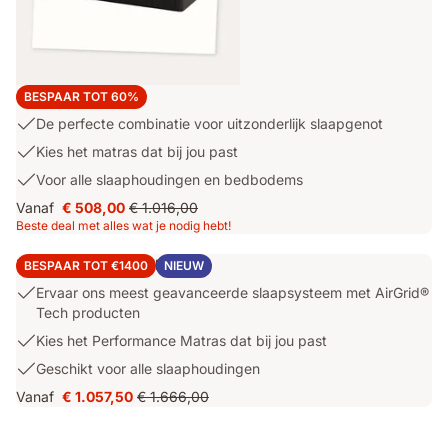
SUPER DEAL
BESPAAR TOT 60%
USP
De perfecte combinatie voor uitzonderlijk slaapgenot
1:
USP
Kies het matras dat bij jou past
De
2:
USP
Voor alle slaaphoudingen en bedbodems
perfecte
Kies
3:
combinatie
Vanaf
€ 508,00
€ 1.016,00
het
Prijs
Oorspronkelijke
Voor
voor
Beste deal met alles wat je nodig hebt!
matras
€ 508,00
prijs
alle
uitzonderlijk
dat
€ 1.016,00
slaaphoudingen
slaapgenot
Emma Performance Deal
BESPAAR TOT €1400
NIEUW
bij
en
jou
USP
Ervaar ons meest geavanceerde slaapsysteem met AirGrid®
bedbodems
past
1:
Tech producten
Ervaar
USP
Kies het Performance Matras dat bij jou past
ons
2:
USP
Geschikt voor alle slaaphoudingen
meest
Kies
3:
geavanceerde
Vanaf
€ 1.057,50
€ 1.666,00
het
Prijs
Oorspronkelijke
Geschikt
slaapsysteem
Performance
€ 1.057,50
prijs
voor
met
Matras
€ 1.666,00
alle