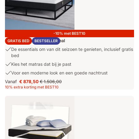
maken
-10% met BEST10
Emma Original Metalen Deal
GRATIS BED
BESTSELLER
USP
De essentials om van dit seizoen te genieten, inclusief gratis
1:
bed
De
USP
Kies het matras dat bij je past
essentials
2:
USP
Voor een moderne look en een goede nachtrust
om
Kies
3:
van
Vanaf
€ 878,50
€ 1.506,00
het
Prijs
Oorspronkelijke
Voor
dit
10% extra korting met BEST10
matras
€ 878,50
prijs
een
seizoen
dat
€ 1.506,00
moderne
te
bij
look
genieten,
je
en
inclusief
past
een
gratis
goede
bed
nachtrust