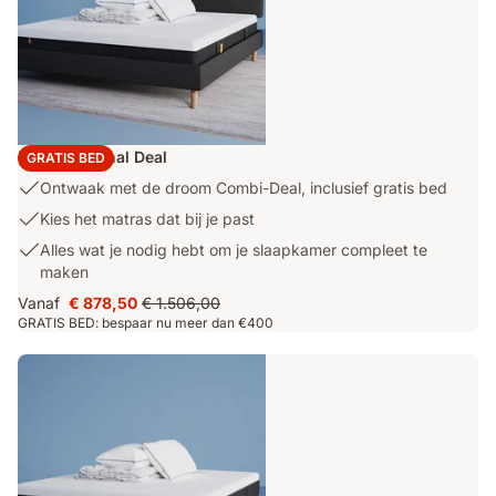
Emma Original Deal
GRATIS BED
USP
Ontwaak met de droom Combi-Deal, inclusief gratis bed
1:
USP
Kies het matras dat bij je past
Ontwaak
2:
USP
Alles wat je nodig hebt om je slaapkamer compleet te
met
Kies
3:
maken
de
het
Alles
droom
Vanaf
€ 878,50
€ 1.506,00
matras
Prijs
Oorspronkelijke
wat
Combi-
GRATIS BED: bespaar nu meer dan €400
dat
€ 878,50
prijs
je
Deal,
bij
€ 1.506,00
nodig
inclusief
je
hebt
gratis
past
om
bed
je
slaapkamer
compleet
te