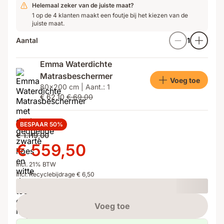
Helemaal zeker van de juiste maat?
1 op de 4 klanten maakt een foutje bij het kiezen van de
juiste maat.
Aantal
1
Emma Waterdichte
Matrasbeschermer
Voeg toe
80x200 cm | Aant.: 1
€ 62,10
€ 69,00
BESPAAR 50%
Oorspronkelijke
€ 1.119,00
prijs
Prijs
€ 559,50
€ 1.119,00
€ 559,50
Incl. 21% BTW
Incl. Recyclebijdrage € 6,50
Loading
Voeg toe