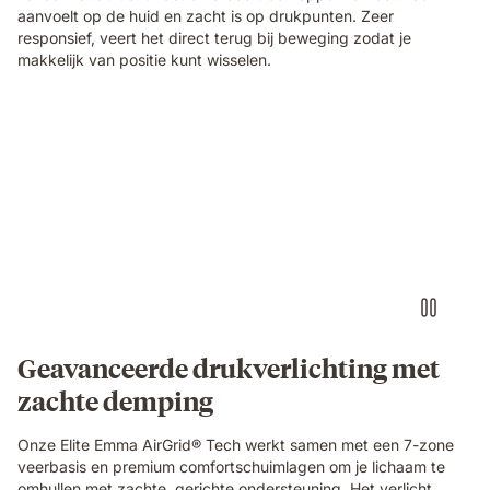
material
aanvoelt op de huid en zacht is op drukpunten. Zeer
technology
responsief, veert het direct terug bij beweging zodat je
of
makkelijk van positie kunt wisselen.
the
Emma
Original
Elite
Video
mattress.
of
a
small
round
object
pressing
into
the
blue
grid
Geavanceerde drukverlichting met
foam
zachte demping
layer
of
the
Onze Elite Emma AirGrid® Tech werkt samen met een 7-zone
Emma
veerbasis en premium comfortschuimlagen om je lichaam te
Original
omhullen met zachte, gerichte ondersteuning. Het verlicht