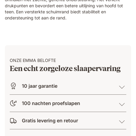
Elite
drukpunten en bevordert een betere uitlijning van hoofd tot
mattress,
teen. Een versterkte schuimrand biedt stabiliteit en
demonstrating
ondersteuning tot aan de rand.
localised
pressure
relief.
ONZE EMMA BELOFTE
Een echt zorgeloze slaapervaring
10 jaar garantie
100 nachten proefslapen
Gratis levering en retour