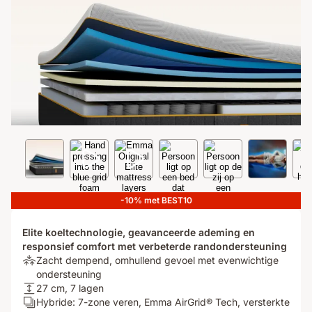
-10% met BEST10
Elite koeltechnologie, geavanceerde ademing en
responsief comfort met verbeterde randondersteuning
Comfort:
Zacht dempend, omhullend gevoel met evenwichtige
Zacht
ondersteuning
dempend,
Matrashoogte:
27 cm, 7 lagen
omhullend
27
Aantal
Hybride: 7-zone veren, Emma AirGrid® Tech, versterkte