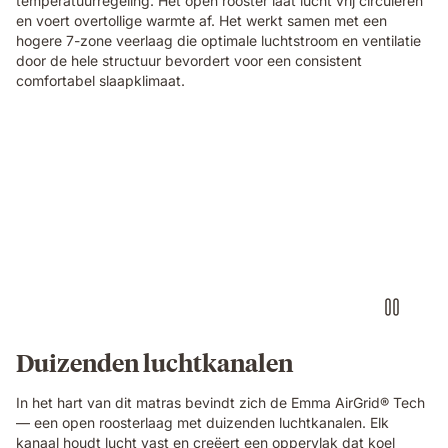
temperatuurregeling. Het open rooster laat lucht vrij circuleren
showing
en voert overtollige warmte af. Het werkt samen met een
its
hogere 7-zone veerlaag die optimale luchtstroom en ventilatie
open-
door de hele structuur bevordert voor een consistent
cell
comfortabel slaapklimaat.
breathable
structure
in
Video
close-
of
up
a
detail.
floating
dark
blue
foam
block
with
a
textured
Duizenden luchtkanalen
fibrous
surface,
In het hart van dit matras bevindt zich de Emma AirGrid® Tech
showing
— een open roosterlaag met duizenden luchtkanalen. Elk
the
kanaal houdt lucht vast en creëert een oppervlak dat koel