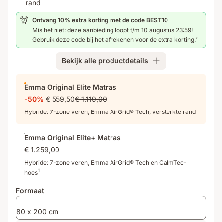
gevoel
cm,
lagen:
rand
met
7
Hybride:
Ontvang 10% extra korting met de code BEST10
evenwichtige
lagen
7-
Mis het niet: deze aanbieding loopt t/m 10 augustus 23:59!
ondersteuning
zone
Gebruik deze code bij het afrekenen voor de extra korting.
2
veren,
Emma
Bekijk alle productdetails
AirGrid®
Tech,
versterkte
Emma Original Elite Matras
rand
-50%
€ 559,50
€ 1.119,00
Hybride: 7-zone veren, Emma AirGrid® Tech, versterkte rand
Emma Original Elite+ Matras
€ 1.259,00
Hybride: 7-zone veren, Emma AirGrid® Tech en CalmTec-
1
hoes
Formaat
80 x 200 cm