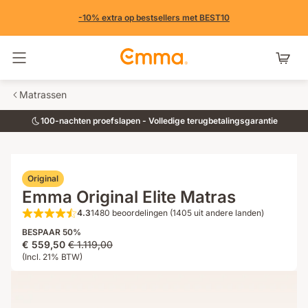
-10% extra op bestsellers met BEST10
Navigatie in- en uitschakelen
Matrassen
100-nachten proefslapen - Volledige terugbetalingsgarantie
Original
Emma Original Elite Matras
4.3
1480 beoordelingen (1405 uit andere landen)
4.3 van de 5 sterren 1480 beoordeli
BESPAAR 50%
Prijs
Oorspronkelijke
€ 559,50
€ 1.119,00
€ 559,50
(Incl. 21% BTW)
prijs
€ 1.119,00