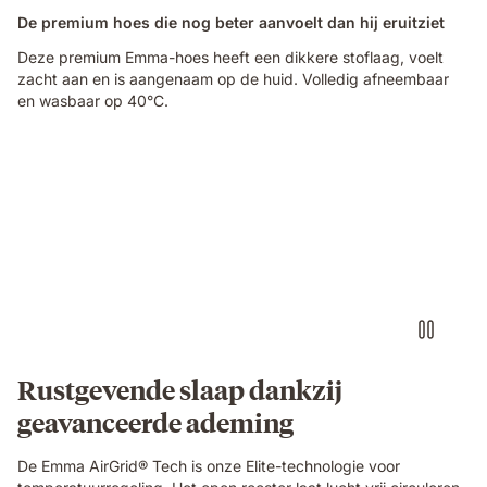
De premium hoes die nog beter aanvoelt dan hij eruitziet
Deze premium Emma-hoes heeft een dikkere stoflaag, voelt
zacht aan en is aangenaam op de huid. Volledig afneembaar
en wasbaar op 40°C.
Video
of
a
hand
pinching
the
blue
grid
foam
layer
of
Rustgevende slaap dankzij
the
geavanceerde ademing
Emma
Original
Elite
De Emma AirGrid® Tech is onze Elite-technologie voor
mattress,