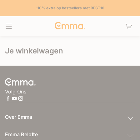
-10% extra op bestsellers met BEST10
Navigatie in- en uitschakelen
Je winkelwagen
Volg Ons
Over Emma
Emma Belofte