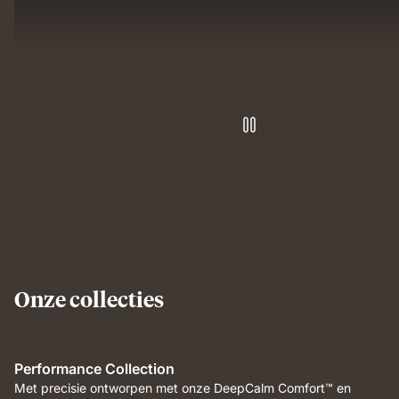
and
deep,
pressure-
undisturbed
relieving
sleep
support.
comfort.
Onze collecties
Performance Collection
Met precisie ontworpen met onze DeepCalm Comfort™ en