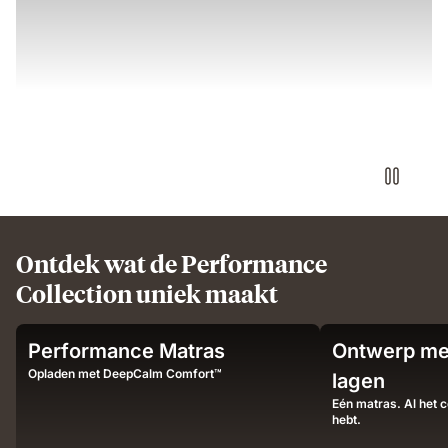
Ontdek wat de Performance
Collection uniek maakt
Sleeper
Man
Performance Matras
Ontwerp me
on
sleeping
Emma
on
Opladen met DeepCalm Comfort™
lagen
mattress
Emma
Eén matras. Al het c
demonstrating
mattress
hebt.
airflow
illustrating