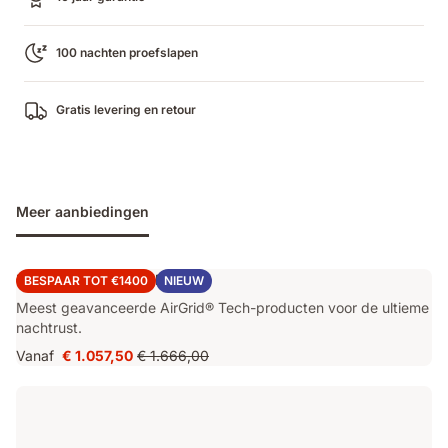
100 nachten proefslapen
Gratis levering en retour
Meer aanbiedingen
Emma Performance Deal
BESPAAR TOT €1400
NIEUW
Meest geavanceerde AirGrid® Tech-producten voor de ultieme
nachtrust.
Vanaf
€ 1.057,50
€ 1.666,00
Prijs
Oorspronkelijke
€ 1.057,50
prijs
€ 1.666,00