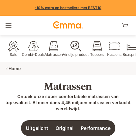
-10% extra op bestsellers met BEST10
Navigatie in- en uitschakelen
Sale
Combi-Deals
Matrassen
Vind je product
Toppers
Kussens
Boxspr
Home
Matrassen
Ontdek onze super comfortabele matrassen van
topkwaliteit. Al meer dans 4,45 miljoen matrassen verkocht
wereldwijd.
Uitgelicht
Original
Performance