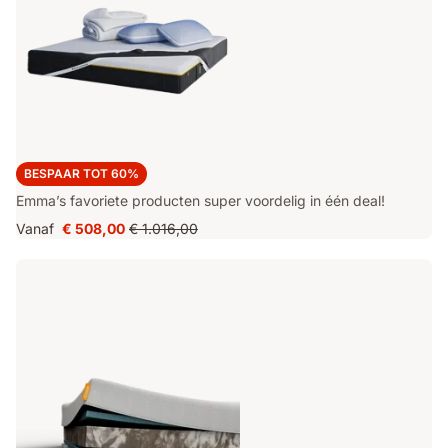
SUPER DEAL
BESPAAR TOT 60%
Emma’s favoriete producten super voordelig in één deal!
Vanaf
€ 508,00
€ 1.016,00
Prijs
Oorspronkelijke
€ 508,00
prijs
€ 1.016,00