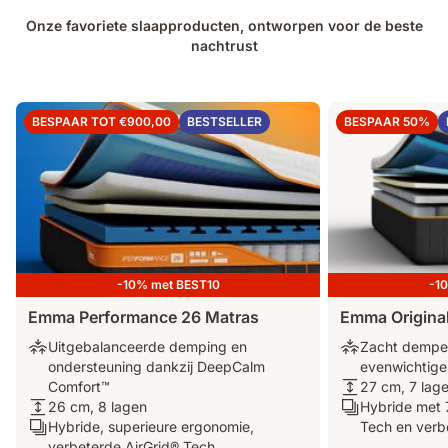
Onze favoriete slaapproducten, ontworpen voor de beste
nachtrust
BESPAAR TOT €900,00
BESTSELLER
BESPAAR 50%
-10% met BEST10
-1
Emma Performance 26 Matras
Emma Original
Uitgebalanceerde
Zacht
Uitgebalanceerde demping en
Zacht dempe
demping
dempend,
ondersteuning dankzij DeepCalm
evenwichtige
en
omhullend
27
Comfort™
27 cm, 7 lag
ondersteuning
26
gevoel
cm,
Hybride
26 cm, 8 lagen
Hybride met 
dankzij
cm,
Hybride,
met
7
met
Hybride, superieure ergonomie,
Tech en verb
DeepCalm
8
superieure
evenwichtige
lagen
7-
verbeterde AirGrid® Tech