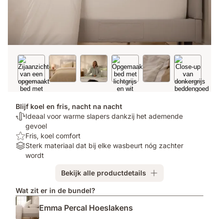
Blijf koel en fris, nacht na nacht
Temperatuurregulerend:
Ideaal voor warme slapers dankzij het ademende
Ideaal
gevoel
voor
Top:
Fris, koel comfort
warme
Fris,
Materials:
Sterk materiaal dat bij elke wasbeurt nóg zachter
slapers
koel
Sterk
wordt
dankzij
comfort
materiaal
Bekijk alle productdetails
het
dat
ademende
bij
Wat zit er in de bundel?
gevoel
elke
wasbeurt
Emma Percal Hoeslakens
nóg