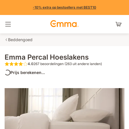
-10% extra op bestsellers met BEST10
Navigatie in- en uitschakelen
Beddengoed
Emma Percal Hoeslakens
4.0
267 beoordelingen (263 uit andere landen)
4.0 van de 5 sterren 267 beoordelingen 
Prijs berekenen...