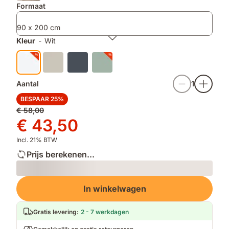
zachter
Formaat
wordt
90 x 200 cm
Kleur
-
Wit
Aantal
1
BESPAAR 25%
Oorspronkelijke
€ 58,00
prijs
Prijs
€ 43,50
€ 58,00
€ 43,50
Incl. 21% BTW
Prijs berekenen...
Loading
In winkelwagen
Gratis levering
:
2 - 7 werkdagen