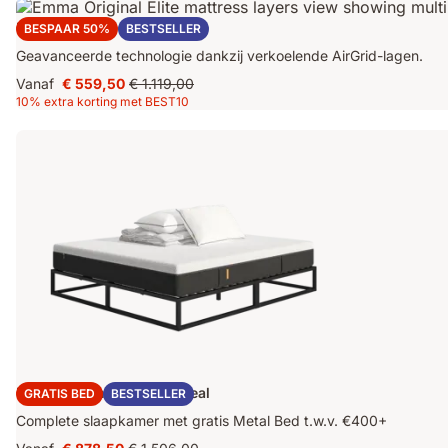
Emma Original Elite Matras
BESPAAR 50%
BESTSELLER
Geavanceerde technologie dankzij verkoelende AirGrid-lagen.
Vanaf
€ 559,50
€ 1.119,00
Prijs
Oorspronkelijke
10% extra korting met BEST10
€ 559,50
prijs
€ 1.119,00
Emma Original Metalen Deal
GRATIS BED
BESTSELLER
Complete slaapkamer met gratis Metal Bed t.w.v. €400+