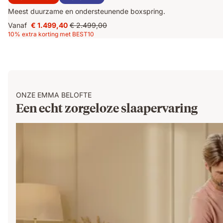
Meest duurzame en ondersteunende boxspring.
Vanaf
€ 1.499,40
€ 2.499,00
Prijs
Oorspronkelijke
10% extra korting met BEST10
€ 1.499,40
prijs
€ 2.499,00
ONZE EMMA BELOFTE
Een echt zorgeloze slaapervaring