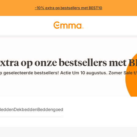
-10% extra op bestsellers met BEST10
extra op onze bestsellers met 
op geselecteerde bestsellers! Actie t/m 10 augustus. Zomer Sale t
Bedden
Dekbedden
Beddengoed