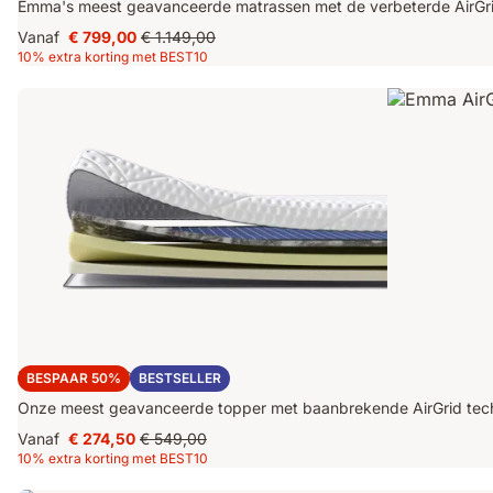
Emma's meest geavanceerde matrassen met de verbeterde AirGri
Vanaf
€ 799,00
€ 1.149,00
Prijs
Oorspronkelijke
10% extra korting met BEST10
€ 799,00
prijs
€ 1.149,00
Emma AirGrid® Topper
BESPAAR 50%
BESTSELLER
Onze meest geavanceerde topper met baanbrekende AirGrid tech
Vanaf
€ 274,50
€ 549,00
Prijs
Oorspronkelijke
10% extra korting met BEST10
€ 274,50
prijs
€ 549,00