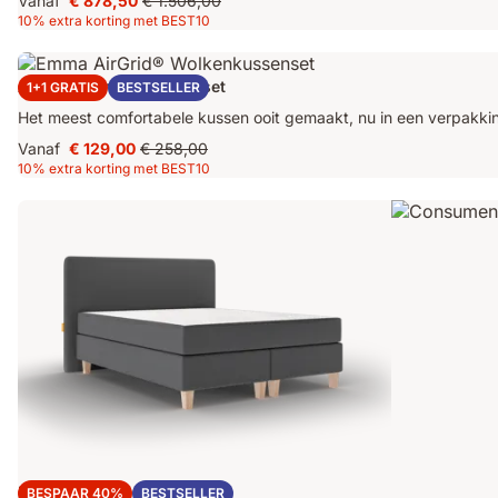
Vanaf
€ 878,50
€ 1.506,00
Prijs
Oorspronkelijke
10% extra korting met BEST10
€ 878,50
prijs
€ 1.506,00
AirGrid Comfort Kussenset
1+1 GRATIS
BESTSELLER
Het meest comfortabele kussen ooit gemaakt, nu in een verpakki
Vanaf
€ 129,00
€ 258,00
Prijs
Oorspronkelijke
10% extra korting met BEST10
€ 129,00
prijs
€ 258,00
Emma Original Boxspring
BESPAAR 40%
BESTSELLER