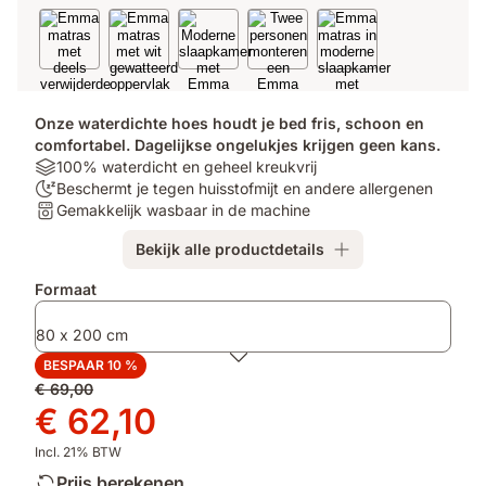
Onze waterdichte hoes houdt je bed fris, schoon en
comfortabel. Dagelijkse ongelukjes krijgen geen kans.
Materials:
100% waterdicht en geheel kreukvrij
100%
100
Beschermt je tegen huisstofmijt en andere allergenen
waterdicht
nachten
Volledig
Gemakkelijk wasbaar in de machine
en
proefslapen:
wasbaar:
Bekijk alle productdetails
geheel
Beschermt
Gemakkelijk
kreukvrij
je
wasbaar
Extra
Formaat
tegen
in
producten
huisstofmijt
de
80 x 200 cm
en
machine
andere
BESPAAR 10 %
allergenen
Oorspronkelijke
€ 69,00
prijs
Prijs
€ 62,10
€ 69,00
€ 62,10
Incl. 21% BTW
Prijs berekenen...