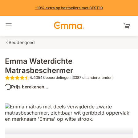
-10% extra op bestsellers met BEST10
Navigatie in- en uitschakelen
Beddengoed
Emma Waterdichte
Matrasbeschermer
4.4
3543 beoordelingen (3387 uit andere landen)
4.4 van de 5 sterren 3543 beoordeling
Prijs berekenen...