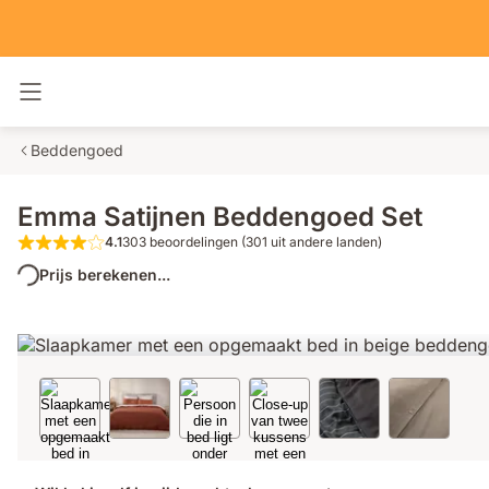
Navigatie in- en uitschakelen
Beddengoed
Emma Satijnen Beddengoed Set
4.1
303 beoordelingen (301 uit andere landen)
4.1 van de 5 sterren 303 beoordelingen 
Prijs berekenen...