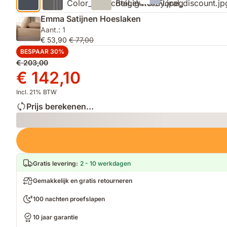
Emma Satijnen Hoeslaken
Aant.: 1
€ 53,90
€ 77,00
BESPAAR 30%
Oorspronkelijke
€ 203,00
prijs
Prijs
€ 142,10
€ 203,00
€ 142,10
Incl. 21% BTW
Prijs berekenen...
Loading
Gratis levering
:
2 - 10 werkdagen
Gemakkelijk en gratis retourneren
100 nachten proefslapen
10 jaar garantie