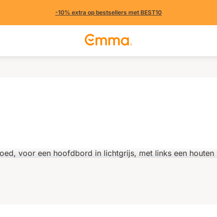
-10% extra op bestsellers met BEST10
(301 uit andere landen)