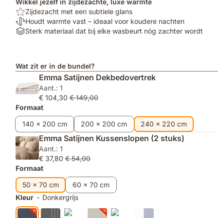
Wikkel jezelf in zijdezachte, luxe warmte
Top:
Zijdezacht met een subtiele glans
Zijdezacht
Temperatuurregulerend:
Houdt warmte vast – ideaal voor koudere nachten
met
Houdt
Materials:
Sterk materiaal dat bij elke wasbeurt nóg zachter wordt
een
warmte
Sterk
subtiele
vast
materiaal
glans
–
dat
Wat zit er in de bundel?
ideaal
bij
Emma Satijnen Dekbedovertrek
voor
elke
Aant.: 1
koudere
wasbeurt
€ 104,30
€ 149,00
nachten
nóg
Formaat
zachter
wordt
140 x 200 cm
200 x 200 cm
240 x 220 cm
Emma Satijnen Kussenslopen (2 stuks)
Aant.: 1
€ 37,80
€ 54,00
Formaat
50 x 70 cm
60 x 70 cm
Kleur
-
Donkergrijs