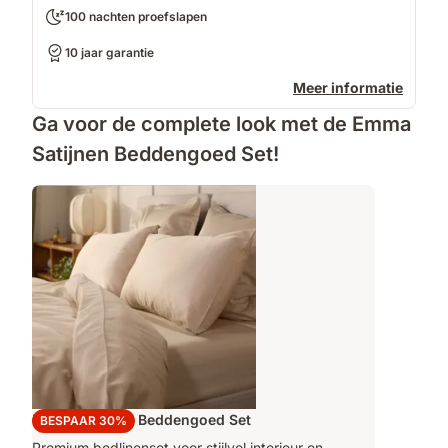
100 nachten proefslapen
10 jaar garantie
Meer informatie
Ga voor de complete look met de Emma
Satijnen Beddengoed Set!
Emma Satijnen Beddengoed Set
BESPAAR 30%
Premium bedlinenset voor stijlvol interieur en