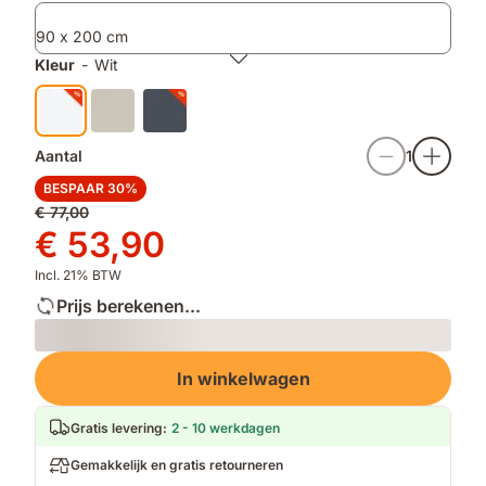
wordt
90 x 200 cm
Kleur
-
Wit
Aantal
1
BESPAAR 30%
Oorspronkelijke
€ 77,00
prijs
Prijs
€ 53,90
€ 77,00
€ 53,90
Incl. 21% BTW
Prijs berekenen...
Loading
In winkelwagen
Gratis levering
:
2 - 10 werkdagen
Gemakkelijk en gratis retourneren