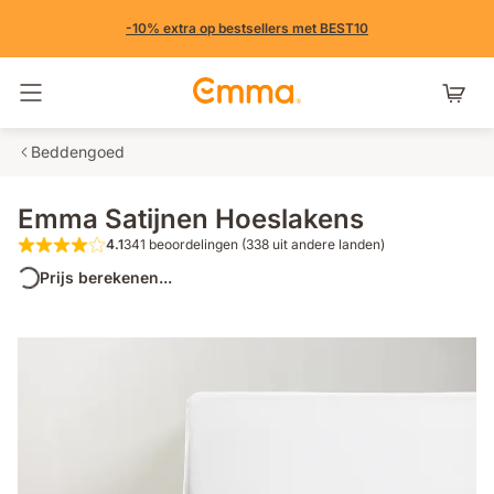
-10% extra op bestsellers met BEST10
Navigatie in- en uitschakelen
Beddengoed
Emma Satijnen Hoeslakens
4.1
341 beoordelingen (338 uit andere landen)
4.1 van de 5 sterren 341 beoordelingen 
Prijs berekenen...