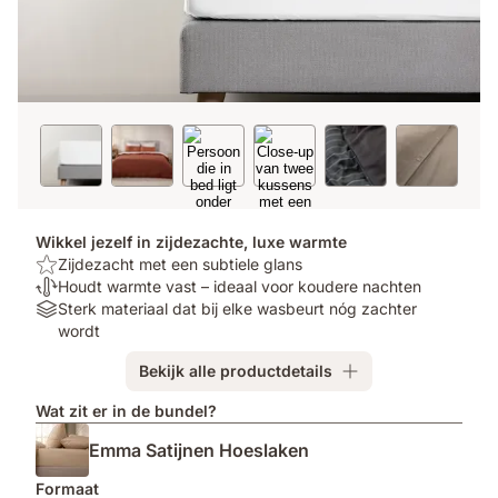
Wikkel jezelf in zijdezachte, luxe warmte
Top:
Zijdezacht met een subtiele glans
Zijdezacht
Temperatuurregulerend:
Houdt warmte vast – ideaal voor koudere nachten
met
Houdt
Materials:
Sterk materiaal dat bij elke wasbeurt nóg zachter
een
warmte
Sterk
wordt
subtiele
vast
materiaal
Bekijk alle productdetails
glans
–
dat
ideaal
bij
Wat zit er in de bundel?
voor
elke
koudere
wasbeurt
Emma Satijnen Hoeslaken
nachten
nóg
zachter
Formaat