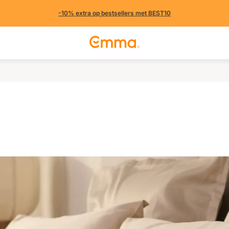
-10% extra op bestsellers met BEST10
 (384 uit andere landen)