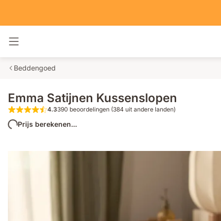
Navigatie in- en uitschakelen
Beddengoed
Emma Satijnen Kussenslopen
4.3
390 beoordelingen (384 uit andere landen)
4.3 van de 5 sterren 390 beoordelingen
Prijs berekenen...