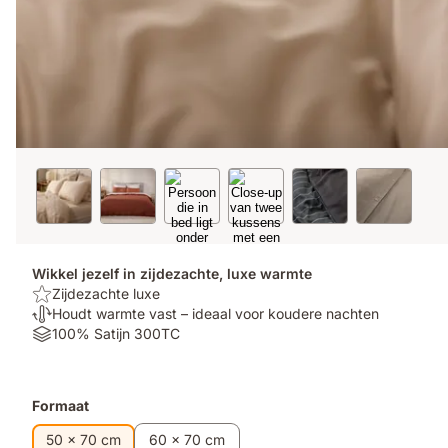
Wikkel jezelf in zijdezachte, luxe warmte
Top:
Zijdezachte luxe
Zijdezachte
Temperatuurregulerend:
Houdt warmte vast – ideaal voor koudere nachten
luxe
Houdt
Materials:
100% Satijn 300TC
warmte
100%
vast
Satijn
–
300TC
Formaat
ideaal
voor
50 x 70 cm
60 x 70 cm