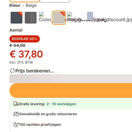
koudere
Kleur
-
Beige
nachten
Aantal
BESPAAR 30%
Oorspronkelijke
€ 54,00
prijs
Prijs
€ 37,80
€ 54,00
€ 37,80
Incl. 21% BTW
Prijs berekenen...
Loading
Gratis levering
:
2 - 10 werkdagen
Gemakkelijk en gratis retourneren
100 nachten proefslapen