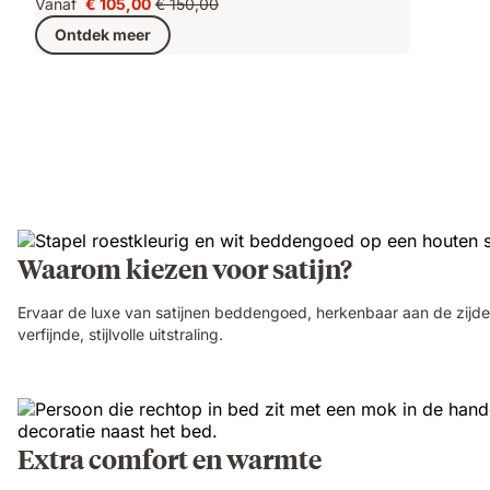
Vanaf
€ 105,00
€ 150,00
Prijs
Oorspronkelijke
Ontdek meer
€ 105,00
prijs
€ 150,00
Waarom kiezen voor satijn?
Ervaar de luxe van satijnen beddengoed, herkenbaar aan de zijdez
verfijnde, stijlvolle uitstraling.
Extra comfort en warmte