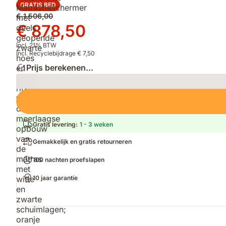
GRATIS BED
Oorspronkelijke
€ 1.506,00
prijs
Prijs
€ 878,50
€ 1.506,00
€ 878,50
Incl. 21% BTW
Incl. Recyclebijdrage € 7,50
Prijs berekenen...
Loading
Gratis levering
:
1 - 3 weken
Gemakkelijk en gratis retourneren
100 nachten proefslapen
10 jaar garantie