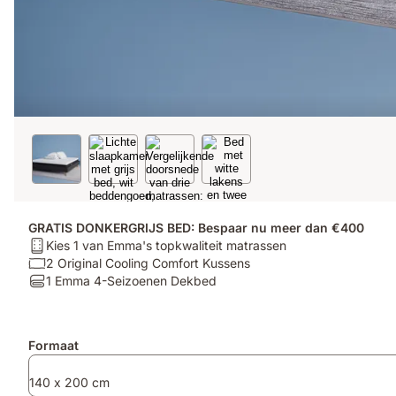
GRATIS DONKERGRIJS BED: Bespaar nu meer dan €400
Matras:
Kies 1 van Emma's topkwaliteit matrassen
Kies
Kussen:
2 Original Cooling Comfort Kussens
1
2
Dekbedden:
1 Emma 4-Seizoenen Dekbed
van
Original
1
Emma's
Cooling
Emma
topkwaliteit
Comfort
4-
Extra
Formaat
matrassen
Kussens
Seizoenen
producten
Dekbed
140 x 200 cm