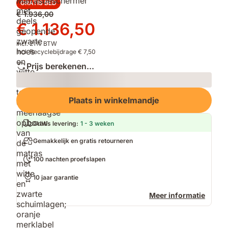
GRATIS BED
Oorspronkelijke
€ 1.936,00
prijs
Prijs
€ 1.136,50
€ 1.936,00
€ 1.136,50
Incl. 21% BTW
Incl. Recyclebijdrage € 7,50
Prijs berekenen...
Loading
Plaats in winkelmandje
Gratis levering
:
1 - 3 weken
Gemakkelijk en gratis retourneren
100 nachten proefslapen
10 jaar garantie
Meer informatie