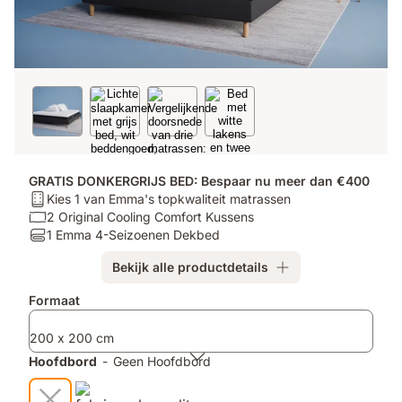
GRATIS DONKERGRIJS BED: Bespaar nu meer dan €400
Matras:
Kies 1 van Emma's topkwaliteit matrassen
Kies
Kussen:
2 Original Cooling Comfort Kussens
1
2
Dekbedden:
1 Emma 4-Seizoenen Dekbed
van
Original
1
Bekijk alle productdetails
Emma's
Cooling
Emma
topkwaliteit
Comfort
4-
Extra
Formaat
matrassen
Kussens
Seizoenen
producten
Dekbed
200 x 200 cm
Hoofdbord
-
Geen Hoofdbord