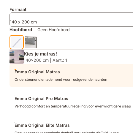
Extra
Formaat
producten
140 x 200 cm
Hoofdbord
-
Geen Hoofdbord
Kies je matras!
140x200 cm | Aant.: 1
Emma Original Matras
Ondersteunend en ademend voor rustgevende nachten
Emma Original Pro Matras
Verhoogd comfort en temperatuurregeling voor evenwichtigere slaap
Emma Original Elite Matras
Geavanceerde technologie dankzij verkoelende AirGrid-lagen