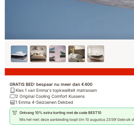
GRATIS BED: bespaar nu meer dan €400
Matras:
Kies 1 van Emma's topkwaliteit matrassen
Kies
Kussen:
2 Original Cooling Comfort Kussens
1
2
Dekbedden:
1 Emma 4-Seizoenen Dekbed
van
Original
1
Ontvang 10% extra korting met de code BEST10
Emma's
Cooling
Emma
topkwaliteit
Comfort
4-
Mis het niet: deze aanbieding loopt t/m 10 augustus 23:59! Gebruik d
matrassen
Kussens
Seizoenen
Dekbed