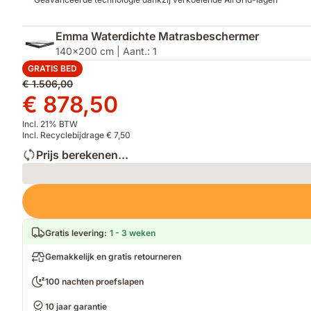
Emma Waterdichte Matrasbeschermer
140x200 cm | Aant.: 1
GRATIS BED
Oorspronkelijke
€ 1.506,00
prijs
Prijs
€ 878,50
€ 1.506,00
€ 878,50
Incl. 21% BTW
Incl. Recyclebijdrage € 7,50
Prijs berekenen...
Loading
Gratis levering
:
1 - 3 weken
Gemakkelijk en gratis retourneren
100 nachten proefslapen
10 jaar garantie