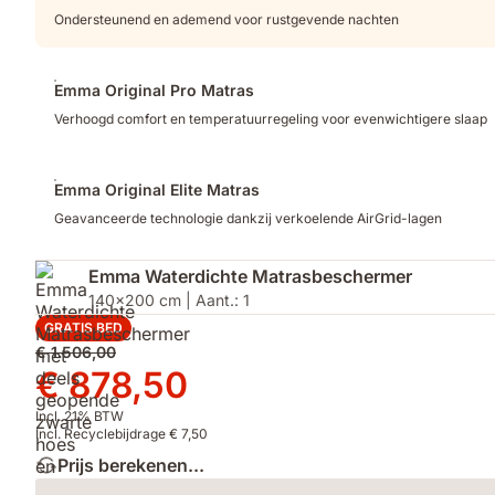
Ondersteunend en ademend voor rustgevende nachten
Emma Original Pro Matras
Verhoogd comfort en temperatuurregeling voor evenwichtigere slaap
Emma Original Elite Matras
Geavanceerde technologie dankzij verkoelende AirGrid-lagen
Emma Waterdichte Matrasbeschermer
140x200 cm | Aant.: 1
GRATIS BED
Oorspronkelijke
€ 1.506,00
prijs
Prijs
€ 878,50
€ 1.506,00
€ 878,50
Incl. 21% BTW
Incl. Recyclebijdrage € 7,50
Prijs berekenen...