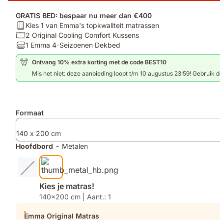
GRATIS BED: bespaar nu meer dan €400
Matras:
Kies 1 van Emma's topkwaliteit matrassen
Kies
Kussen:
2 Original Cooling Comfort Kussens
1
2
Dekbedden:
1 Emma 4-Seizoenen Dekbed
van
Original
1
Ontvang 10% extra korting met de code BEST10
Emma's
Cooling
Emma
topkwaliteit
Comfort
4-
Mis het niet: deze aanbieding loopt t/m 10 augustus 23:59! Gebruik d
matrassen
Kussens
Seizoenen
Dekbed
Extra
Formaat
producten
140 x 200 cm
Hoofdbord
-
Metalen
Kies je matras!
140x200 cm | Aant.: 1
Emma Original Matras