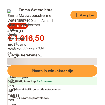
Emma Waterdichte
Voeg toe
Matrasbeschermer
180x200 cm | Aant.: 1
GRATIS BED
Oorspronkelijke
€ 1.736,00
prijs
Prijs
€ 1.016,50
€ 1.736,00
€ 1.016,50
Incl. 21% BTW
Incl. Recyclebijdrage € 7,50
Prijs berekenen...
Loading
Plaats in winkelmandje
Gratis levering
:
1 - 3 weken
Gemakkelijk en gratis retourneren
100 nachten proefslapen