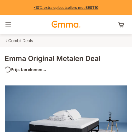
-10% extra op bestsellers met BEST10
Navigatie in- en uitschakelen
Combi-Deals
Emma Original Metalen Deal
Prijs berekenen...