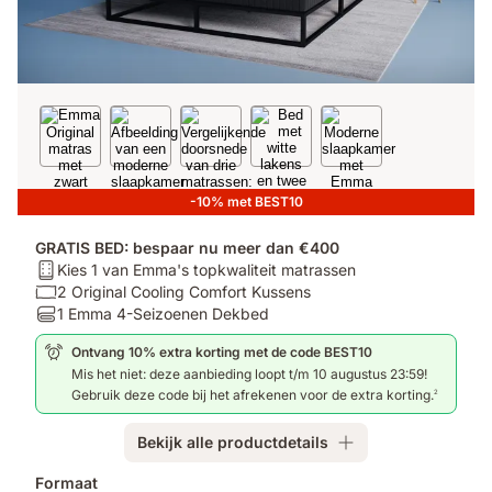
-10% met BEST10
GRATIS BED: bespaar nu meer dan €400
Matras:
Kies 1 van Emma's topkwaliteit matrassen
Kies
Kussen:
2 Original Cooling Comfort Kussens
1
2
Dekbedden:
1 Emma 4-Seizoenen Dekbed
van
Original
1
Ontvang 10% extra korting met de code BEST10
Emma's
Cooling
Emma
Mis het niet: deze aanbieding loopt t/m 10 augustus 23:59!
topkwaliteit
Comfort
4-
Gebruik deze code bij het afrekenen voor de extra korting.
2
matrassen
Kussens
Seizoenen
Dekbed
Bekijk alle productdetails
Extra
Formaat