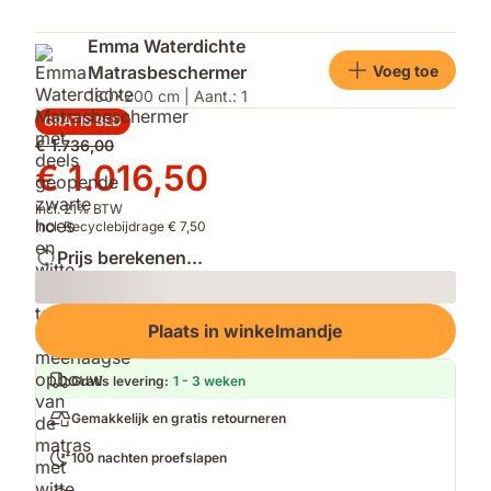
Emma Waterdichte
Voeg toe
Matrasbeschermer
180x200 cm | Aant.: 1
GRATIS BED
Oorspronkelijke
€ 1.736,00
prijs
Prijs
€ 1.016,50
€ 1.736,00
€ 1.016,50
Incl. 21% BTW
Incl. Recyclebijdrage € 7,50
Prijs berekenen...
Loading
Plaats in winkelmandje
Gratis levering
:
1 - 3 weken
Gemakkelijk en gratis retourneren
100 nachten proefslapen