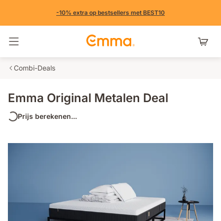
-10% extra op bestsellers met BEST10
Navigatie in- en uitschakelen
Combi-Deals
Emma Original Metalen Deal
Prijs berekenen...