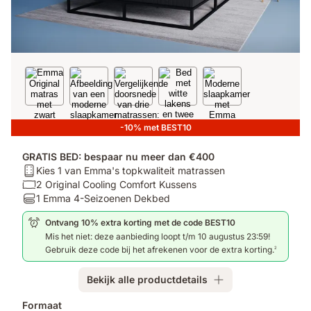
-10% met BEST10
GRATIS BED: bespaar nu meer dan €400
Matras:
Kies 1 van Emma's topkwaliteit matrassen
Kies
Kussen:
2 Original Cooling Comfort Kussens
1
2
Dekbedden:
1 Emma 4-Seizoenen Dekbed
van
Original
1
Ontvang 10% extra korting met de code BEST10
Emma's
Cooling
Emma
Mis het niet: deze aanbieding loopt t/m 10 augustus 23:59!
topkwaliteit
Comfort
4-
Gebruik deze code bij het afrekenen voor de extra korting.
2
matrassen
Kussens
Seizoenen
Dekbed
Bekijk alle productdetails
Extra
Formaat