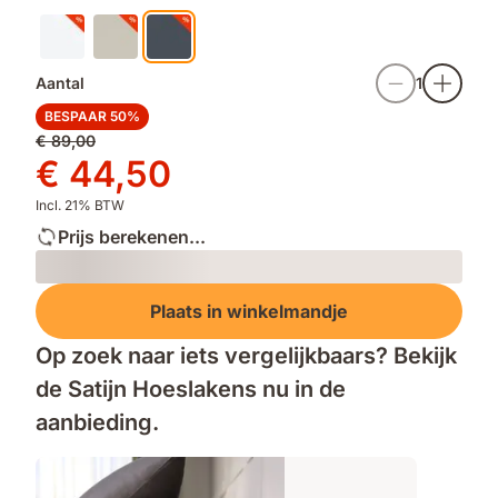
Aantal
1
BESPAAR 50%
Oorspronkelijke
€ 89,00
prijs
Prijs
€ 44,50
€ 89,00
€ 44,50
Incl. 21% BTW
Prijs berekenen...
Loading
Plaats in winkelmandje
Op zoek naar iets vergelijkbaars? Bekijk
de Satijn Hoeslakens nu in de
aanbieding.