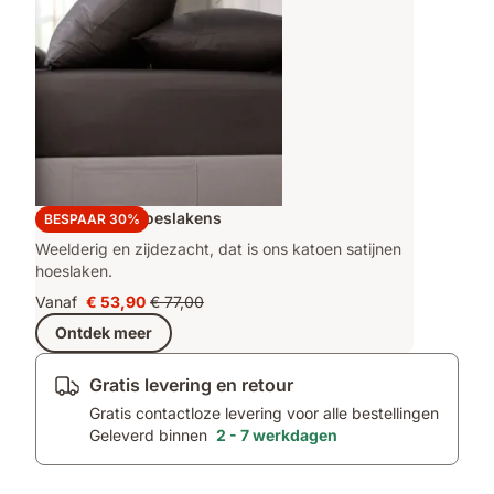
Emma Satijn Hoeslakens
BESPAAR 30%
Weelderig en zijdezacht, dat is ons katoen satijnen
hoeslaken.
Vanaf
€ 53,90
€ 77,00
Prijs
Oorspronkelijke
Ontdek meer
€ 53,90
prijs
€ 77,00
Gratis levering en retour
Gratis contactloze levering voor alle bestellingen
Geleverd binnen
2 - 7 werkdagen