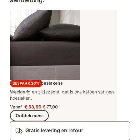
aanbieding.
Emma Satijn Hoeslakens
BESPAAR 30%
Weelderig en zijdezacht, dat is ons katoen satijnen
hoeslaken.
Vanaf
€ 53,90
€ 77,00
Prijs
Oorspronkelijke
Ontdek meer
€ 53,90
prijs
€ 77,00
Gratis levering en retour