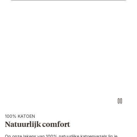
Bed_linen_USPs_webshop_Videocotton.mp4
100% KATOEN
Natuurlijk comfort
Op onze lakens van 100% natuurlijke katoenvezels lig je