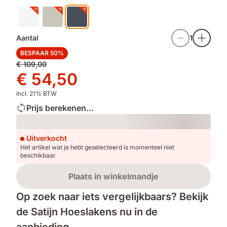
Aantal
1
BESPAAR 50%
Oorspronkelijke
€ 109,00
prijs
Prijs
€ 54,50
€ 109,00
€ 54,50
Incl. 21% BTW
Prijs berekenen...
Loading
Uitverkocht
Het artikel wat je hebt geselecteerd is momenteel niet
beschikbaar
Plaats in winkelmandje
Op zoek naar iets vergelijkbaars? Bekijk
de Satijn Hoeslakens nu in de