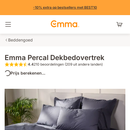
-10% extra op bestsellers met BEST10
Navigatie in- en uitschakelen
Beddengoed
Emma Percal Dekbedovertrek
4.4
210 beoordelingen (209 uit andere landen)
4.4 van de 5 sterren 210 beoordelingen 
Prijs berekenen...