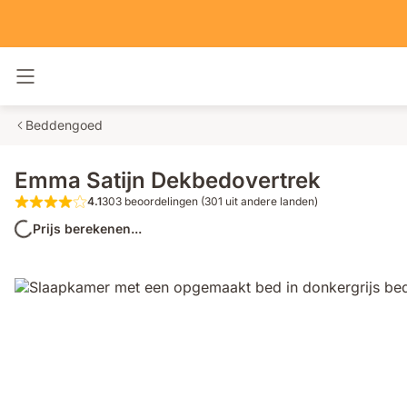
Navigatie in- en uitschakelen
Beddengoed
Emma Satijn Dekbedovertrek
4.1
303 beoordelingen (301 uit andere landen)
4.1 van de 5 sterren 303 beoordelingen 
Prijs berekenen...