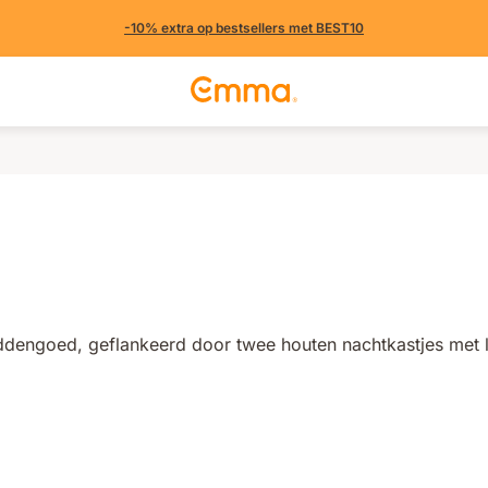
-10% extra op bestsellers met BEST10
(301 uit andere landen)