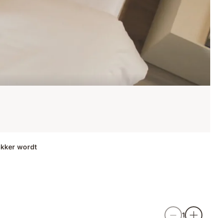
akker wordt
1