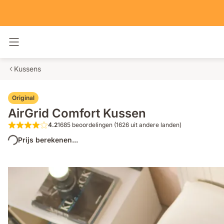
Navigatie in- en uitschakelen
Kussens
Original
AirGrid Comfort Kussen
4.2
1685 beoordelingen (1626 uit andere landen)
4.2 van de 5 sterren 1685 beoordelinge
Prijs berekenen...