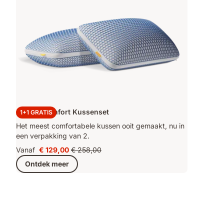
Airgrid Comfort Kussenset
1+1 GRATIS
Het meest comfortabele kussen ooit gemaakt, nu in
een verpakking van 2.
Vanaf
€ 129,00
€ 258,00
Prijs
Oorspronkelijke
Ontdek meer
€ 129,00
prijs
€ 258,00