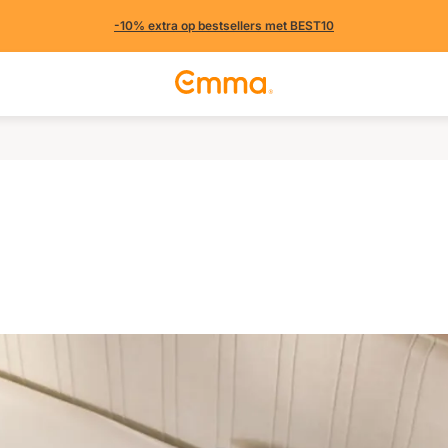
-10% extra op bestsellers met BEST10
n (1626 uit andere landen)