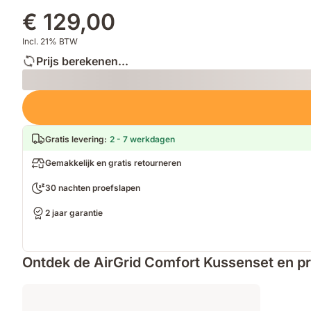
het
en
de
€ 129,00
allemaal
stevigheid
ideal
slaaptemperatuur
Incl. 21% BTW
Prijs berekenen...
Loading
Gratis levering
:
2 - 7 werkdagen
Gemakkelijk en gratis retourneren
30 nachten proefslapen
2 jaar garantie
Ontdek de AirGrid Comfort Kussenset en pro