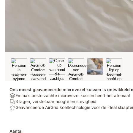
Ons meest geavanceerde microvezel kussen is ontwikkeld me
Materials:
Emma’s beste zachte microvezel kussen heeft het allemaal
Emma’s
Aantal
3 lagen, verstelbaar hoogte en stevigheid
beste
lagen:
Top:
Geavanceerde AirGrid koeltechnologie voor de ideal slaapt
zachte
3
Geavanceerde
microvezel
lagen,
AirGrid
kussen
verstelbaar
koeltechnologie
heeft
hoogte
voor
Aantal