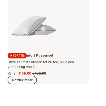
Original Comfort Kussenset
1+1 GRATIS
Onze zachtste kussen tot nu toe, nu in een
verpakking van 2.
Vanaf
€ 69,00
€ 138,00
Prijs
Oorspronkelijke
Ontdek meer
€ 69,00
prijs
€ 138,00