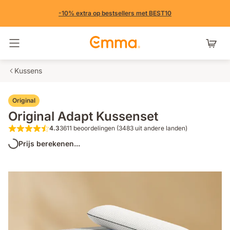
-10% extra op bestsellers met BEST10
Navigatie in- en uitschakelen
Kussens
Original
Original Adapt Kussenset
4.3
3611 beoordelingen (3483 uit andere landen)
4.3 van de 5 sterren 3611 beoordelinge
Prijs berekenen...