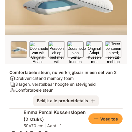
Comfortabele steun, nu verkrijgbaar in een set van 2
Materials:
Drukverlichtend memory foam
Drukverlichtend
Aantal
3 lagen, verstelbaar hoogte en stevigheid
memory
lagen:
Ondersteuning:
Comfortabele steun
foam
3
Comfortabele
Bekijk alle productdetails
lagen,
steun
verstelbaar
Extra
Emma Percal Kussenslopen
hoogte
producten
Voeg toe
(2 stuks)
en
stevigheid
50x70 cm | Aant.: 1