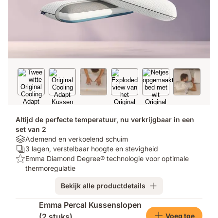
Altijd de perfecte temperatuur, nu verkrijgbaar in een
set van 2
Materials:
Ademend en verkoelend schuim
Ademend
Aantal
3 lagen, verstelbaar hoogte en stevigheid
en
lagen:
Top:
Emma Diamond Degree® technologie voor optimale
verkoelend
3
Emma
thermoregulatie
schuim
lagen,
Diamond
Bekijk alle productdetails
verstelbaar
Degree®
hoogte
technologie
Extra
Emma Percal Kussenslopen
en
voor
producten
Voeg toe
(2 stuks)
stevigheid
optimale