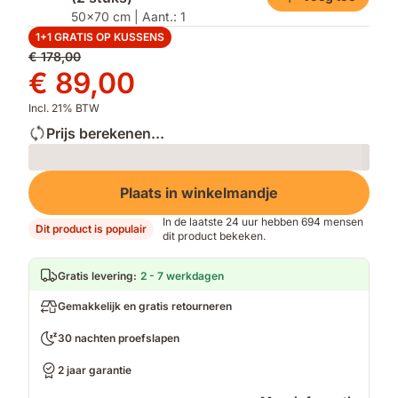
thermoregulatie
50x70 cm | Aant.: 1
1+1 GRATIS OP KUSSENS
Oorspronkelijke
€ 178,00
prijs
Prijs
€ 89,00
€ 178,00
€ 89,00
Incl. 21% BTW
Prijs berekenen...
Loading
Plaats in winkelmandje
In de laatste 24 uur hebben 694 mensen
Dit product is populair
dit product bekeken.
Gratis levering
:
2 - 7 werkdagen
Gemakkelijk en gratis retourneren
30 nachten proefslapen
2 jaar garantie