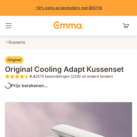
-10% extra op bestsellers met BEST10
Navigatie in- en uitschakelen
Kussens
Original
Original Cooling Adapt Kussenset
4.4
2574 beoordelingen (2330 uit andere landen)
4.4 van de 5 sterren 2574 beoordeling
Prijs berekenen...