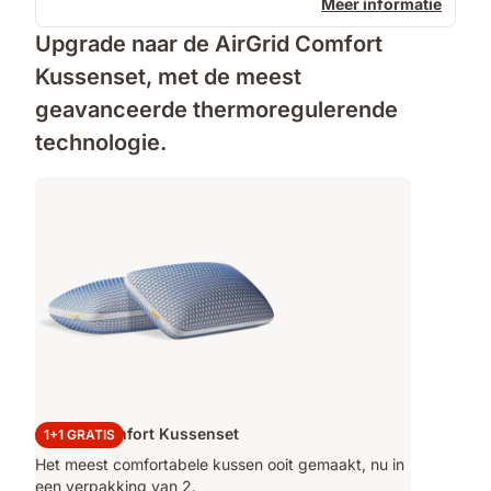
Meer informatie
Upgrade naar de AirGrid Comfort
Kussenset, met de meest
geavanceerde thermoregulerende
technologie.
Airgrid Comfort Kussenset
1+1 GRATIS
Het meest comfortabele kussen ooit gemaakt, nu in
een verpakking van 2.