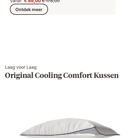
Vanaf
€ 89,00
€ 178,00
Prijs
Oorspronkelijke
Ontdek meer
€ 89,00
prijs
€ 178,00
Laag voor Laag
Original Cooling Comfort Kussen