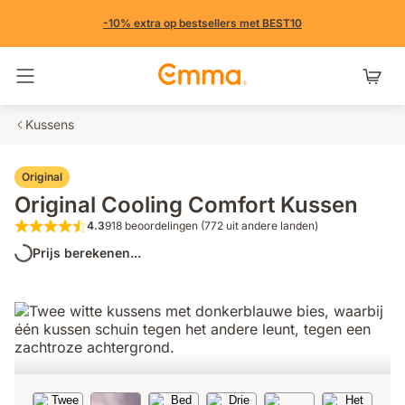
-10% extra op bestsellers met BEST10
Navigatie in- en uitschakelen
Kussens
Original
Original Cooling Comfort Kussen
4.3
918 beoordelingen (772 uit andere landen)
4.3 van de 5 sterren 918 beoordelingen 
Prijs berekenen...