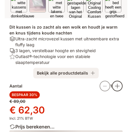
Dit kussen is zo zacht als een wolk en houdt je warm
en knus tijdens koude nachten
Materials:
Ultra-zacht microvezel kussen met uitneembare extra
Ultra-
fluffy laag
zacht
Aantal
3 lagen, verstelbaar hoogte en stevigheid
microvezel
lagen:
Top:
Outlast®-technologie voor een stabiele
kussen
3
Outlast®-
slaaptemperatuur
met
lagen,
technologie
Bekijk alle productdetails
uitneembare
verstelbaar
voor
extra
hoogte
een
fluffy
en
stabiele
Aantal
1
laag
stevigheid
slaaptemperatuur
BESPAAR 30%
Oorspronkelijke
€ 89,00
prijs
Prijs
€ 62,30
€ 89,00
€ 62,30
Incl. 21% BTW
Prijs berekenen...