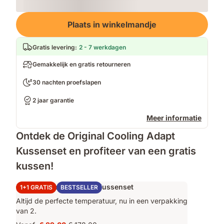
Loading
Plaats in winkelmandje
Gratis levering
:
2 - 7 werkdagen
Gemakkelijk en gratis retourneren
30 nachten proefslapen
2 jaar garantie
Meer informatie
Ontdek de Original Cooling Adapt
Kussenset en profiteer van een gratis
kussen!
Original Cooling Adapt Kussenset
1+1 GRATIS
BESTSELLER
Altijd de perfecte temperatuur, nu in een verpakking
van 2.