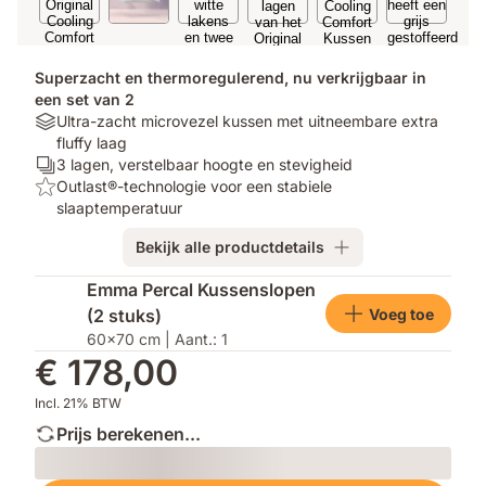
Superzacht en thermoregulerend, nu verkrijgbaar in
een set van 2
Materials:
Ultra-zacht microvezel kussen met uitneembare extra
Ultra-
fluffy laag
zacht
Aantal
3 lagen, verstelbaar hoogte en stevigheid
microvezel
lagen:
Top:
Outlast®-technologie voor een stabiele
kussen
3
Outlast®-
slaaptemperatuur
met
lagen,
technologie
Bekijk alle productdetails
uitneembare
verstelbaar
voor
extra
hoogte
een
Extra
Emma Percal Kussenslopen
fluffy
en
stabiele
producten
Voeg toe
(2 stuks)
laag
stevigheid
slaaptemperatuur
60x70 cm | Aant.: 1
€ 178,00
Incl. 21% BTW
Prijs berekenen...