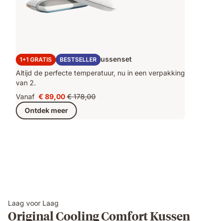
Original Cooling Adapt Kussenset
1+1 GRATIS
BESTSELLER
Altijd de perfecte temperatuur, nu in een verpakking
van 2.
Vanaf
€ 89,00
€ 178,00
Prijs
Oorspronkelijke
Ontdek meer
€ 89,00
prijs
€ 178,00
Laag voor Laag
Original Cooling Comfort Kussen