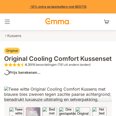
-10% extra op bestsellers met BEST10
Navigatie in- en uitschakelen
Kussens
Original
Original Cooling Comfort Kussenset
4.3
918 beoordelingen (761 uit andere landen)
4.3 van de 5 sterren 918 beoordelingen 
Prijs berekenen...