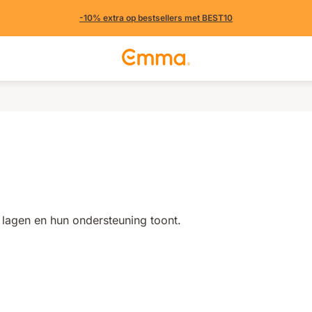
-10% extra op bestsellers met BEST10
en (3203 uit andere landen)