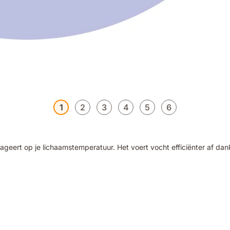
1
2
3
4
5
6
rt op je lichaamstemperatuur. Het voert vocht efficiënter af dankzij