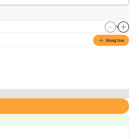
1
Voeg toe