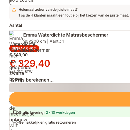
90 x 200 cm
stabiele
ondersteuning,
Helemaal zeker van de juiste maat?
de
1 op de 4 klanten maakt een foutje bij het kiezen van de juiste maat.
hele
nacht
Aantal
door
Emma Waterdichte Matrasbeschermer
90x200 cm | Aant.: 1
BESPAAR 40%
Oorspronkelijke
€ 549,00
prijs
Prijs
€ 329,40
€ 549,00
€ 329,40
Incl. 21% BTW
Prijs berekenen...
Loading
Gratis levering
:
2 - 10 werkdagen
Gemakkelijk en gratis retourneren