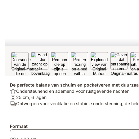
De perfecte balans van schuim en pocketveren met duurz
Top:
Ondersteunend en ademend voor rustgevende nachten
Ondersteunend
Matrashoogte:
25 cm, 6 lagen
en
25
Aantal
Ontworpen voor ventilatie en stabiele ondersteuning, de hel
ademend
cm,
lagen:
voor
6
Ontworpen
rustgevende
lagen
voor
Extra
Formaat
nachten
ventilatie
producten
en