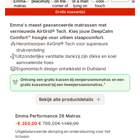
Gratis kussen(s)
Emma's meest geavanceerde matrassen met
vernieuwde AirGrid® Tech. Kies jouw DeepCalm
Comfort™ hoogte voor ultiem slaapcomfort.
Ondersteuning:
Herontworpen AirGrid® Tech voor superieure
Herontworpen
drukverdeling
AirGrid®
Temperatuurregulerend:
Uitzonderlijke ventilatie dankzij zijn dikke en koel
Tech
Uitzonderlijke
aanvoelende hoes
voor
ventilatie
Materials:
Ergonomisch design ontwikkeld in Duitsland
superieure
dankzij
Ergonomisch
Ontvang een gratis kussen bij eenpersoonsmatras en een
drukverdeling
zijn
design
gratis kussenset bij een tweepersoonsmatras.¹
dikke
ontwikkeld
en
in
Bekijk alle productdetails
koel
Duitsland
aanvoelende
Extra
hoes
Emma Performance 26 Matras
producten
-€ 350,00
€ 799,00
€ 1.149,00
Uitgebalanceerde demping en ondersteuning voor het
lichaam