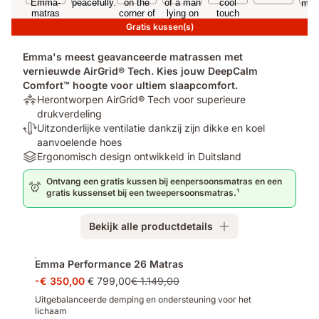
Gratis kussen(s)
Emma's meest geavanceerde matrassen met
vernieuwde AirGrid® Tech. Kies jouw DeepCalm
Comfort™ hoogte voor ultiem slaapcomfort.
Ondersteuning:
Herontworpen AirGrid® Tech voor superieure
Herontworpen
drukverdeling
AirGrid®
Temperatuurregulerend:
Uitzonderlijke ventilatie dankzij zijn dikke en koel
Tech
Uitzonderlijke
aanvoelende hoes
voor
ventilatie
Materials:
Ergonomisch design ontwikkeld in Duitsland
superieure
dankzij
Ergonomisch
Ontvang een gratis kussen bij eenpersoonsmatras en een
drukverdeling
zijn
design
gratis kussenset bij een tweepersoonsmatras.¹
dikke
ontwikkeld
en
in
Bekijk alle productdetails
koel
Duitsland
aanvoelende
Extra
hoes
Emma Performance 26 Matras
producten
-€ 350,00
€ 799,00
€ 1.149,00
Uitgebalanceerde demping en ondersteuning voor het
lichaam