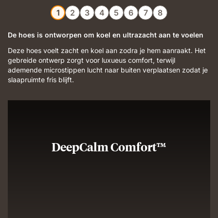
1
2
3
4
5
6
7
8
De hoes is ontworpen om koel en ultrazacht aan te voelen
Deze hoes voelt zacht en koel aan zodra je hem aanraakt. Het
gebreide ontwerp zorgt voor luxueus comfort, terwijl
ademende microstippen lucht naar buiten verplaatsen zodat je
slaapruimte fris blijft.
DeepCalm Comfort™