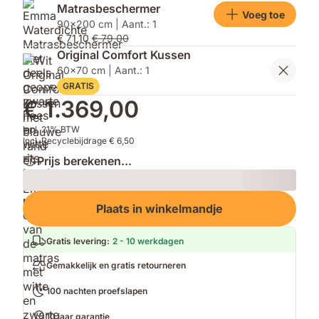
Matrasbeschermer
Voeg toe
90x200 cm | Aant.: 1
€ 71,10
€ 79,00
Original Comfort Kussen
60x70 cm | Aant.: 1
GRATIS
€ 1.369,00
Incl. 21% BTW
Incl. Recyclebijdrage € 6,50
Prijs berekenen...
Loading
Plaats in winkelmandje
Gratis levering
:
2 - 10 werkdagen
Gemakkelijk en gratis retourneren
100 nachten proefslapen
10 jaar garantie