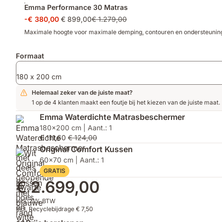
Emma Performance 30 Matras
-€ 380,00
€ 899,00
€ 1.279,00
Maximale hoogte voor maximale demping, contouren en ondersteunin
Formaat
180 x 200 cm
Helemaal zeker van de juiste maat?
1 op de 4 klanten maakt een foutje bij het kiezen van de juiste maat.
Emma Waterdichte Matrasbeschermer
180x200 cm | Aant.: 1
€ 111,60
€ 124,00
Original Comfort Kussen
60x70 cm | Aant.: 1
GRATIS
€ 2.699,00
Incl. 21% BTW
Incl. Recyclebijdrage € 7,50