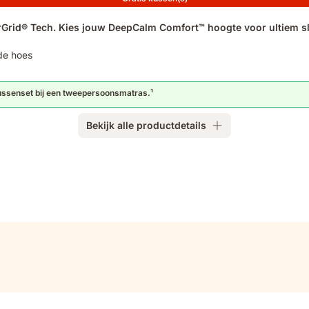
rid® Tech. Kies jouw DeepCalm Comfort™ hoogte voor ultiem s
nde hoes
ussenset bij een tweepersoonsmatras.¹
Bekijk alle productdetails