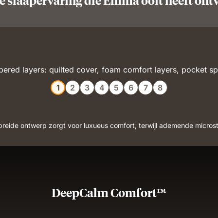
e slaapervaring die Emma ooit heeft on
1
2
3
4
5
6
7
8
eide ontwerp zorgt voor luxueus comfort, terwijl ademende microstipp
DeepCalm Comfort™