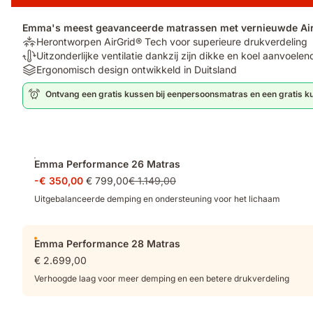
Emma's meest geavanceerde matrassen met vernieuwde AirG
Ondersteuning:
Herontworpen AirGrid® Tech voor superieure drukverdeling
Herontworpen
Temperatuurregulerend:
Uitzonderlijke ventilatie dankzij zijn dikke en koel aanvoele
AirGrid®
Uitzonderlijke
Materials:
Ergonomisch design ontwikkeld in Duitsland
Tech
ventilatie
Ergonomisch
Ontvang een gratis kussen bij eenpersoonsmatras en een gratis k
voor
dankzij
design
superieure
zijn
ontwikkeld
drukverdeling
dikke
in
en
Duitsland
Extra
koel
Emma Performance 26 Matras
aanvoelende
producten
hoes
-€ 350,00
€ 799,00
€ 1.149,00
Uitgebalanceerde demping en ondersteuning voor het lichaam
Emma Performance 28 Matras
€ 2.699,00
Verhoogde laag voor meer demping en een betere drukverdeling