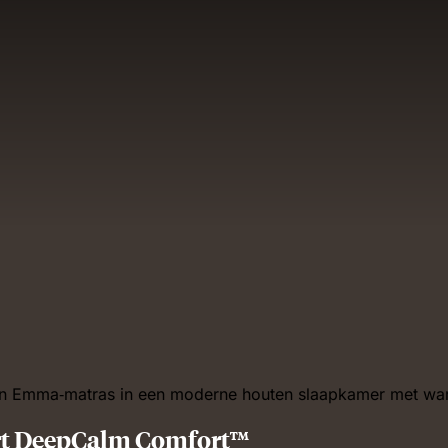
ert DeepCalm Comfort™