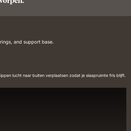
tworpen.
en lucht naar buiten verplaatsen zodat je slaapruimte fris blijft.