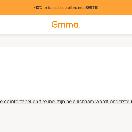
-10% extra op bestsellers met BEST10
(713 uit andere landen)