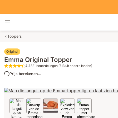
Navigatie in- en uitschakelen
Toppers
Original
Emma Original Topper
4.3
821 beoordelingen (713 uit andere landen)
4.3 van de 5 sterren 821 beoordelingen 
Prijs berekenen...