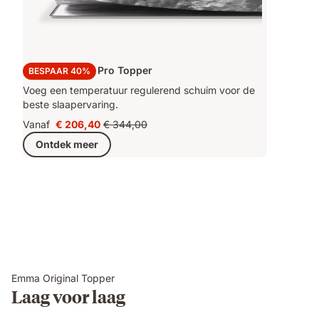
Emma Original Pro Topper
BESPAAR 40%
Voeg een temperatuur regulerend schuim voor de
beste slaapervaring.
Vanaf
€ 206,40
€ 344,00
Prijs
Oorspronkelijke
Ontdek meer
€ 206,40
prijs
€ 344,00
Emma Original Topper
Laag voor laag