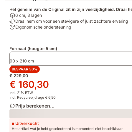
Het geheim van de Original zit in zijn veelzijdigheid. Draai 
Materials:
6 cm, 3 lagen
6
Temperatuurregulerend:
Draai hem om voor een stevigere of juist zachtere ervaring
cm,
Draai
100
Ergonomische ondersteuning
3
hem
nachten
lagen
om
proefslapen:
voor
Ergonomische
Extra
Formaat (hoogte: 5 cm)
een
ondersteuning
producten
stevigere
90 x 210 cm
of
juist
BESPAAR 30%
zachtere
Oorspronkelijke
€ 229,00
ervaring
prijs
Prijs
€ 160,30
€ 229,00
€ 160,30
Incl. 21% BTW
Incl. Recyclebijdrage € 6,50
Prijs berekenen...
Loading
Uitverkocht
Het artikel wat je hebt geselecteerd is momenteel niet beschikbaar