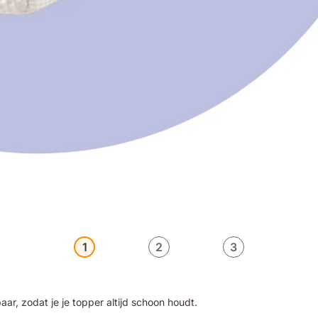
1
2
3
, zodat je je topper altijd schoon houdt.