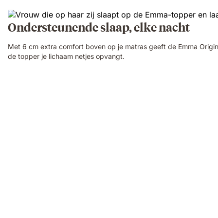
Ondersteunende slaap, elke nacht
Met 6 cm extra comfort boven op je matras geeft de Emma Original
de topper je lichaam netjes opvangt.
Man
lying
on
Emma
topper
demonstrating
full-
body
comfort
and
even
support.