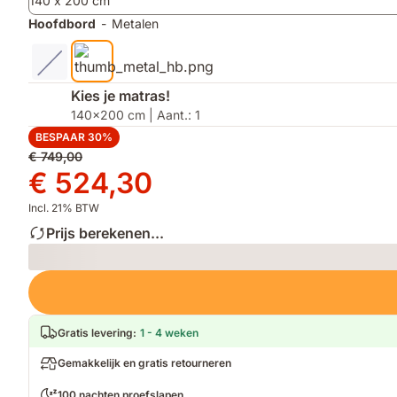
140 x 200 cm
Hoofdbord
-
Metalen
Kies je matras!
140x200 cm | Aant.: 1
BESPAAR 30%
Oorspronkelijke
€ 749,00
prijs
Prijs
€ 524,30
€ 749,00
€ 524,30
Incl. 21% BTW
Prijs berekenen...
Loading
Gratis levering
:
1 - 4 weken
Gemakkelijk en gratis retourneren
100 nachten proefslapen