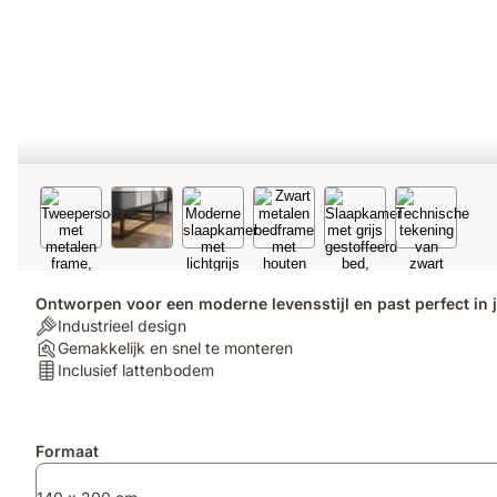
Ontworpen voor een moderne levensstijl en past perfect in j
Color:
Industrieel design
Industrieel
Assembly:
Gemakkelijk en snel te monteren
design
Gemakkelijk
Bundle
Inclusief lattenbodem
en
-
snel
Slatted
te
Frame:
Extra
Formaat
monteren
Inclusief
producten
lattenbodem