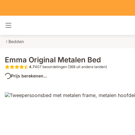
Navigatie in- en uitschakelen
Bedden
Emma Original Metalen Bed
4.7
407 beoordelingen (368 uit andere landen)
4.7 van de 5 sterren 407 beoordelingen 
Prijs berekenen...