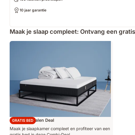
10 jaar garantie
Maak je slaap compleet: Ontvang een gratis
Original Metalen Deal
GRATIS BED
Maak je slaapkamer compleet en profiteer van een
gratis bed in deze Combi-Deal.