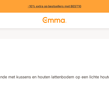
-10% extra op bestsellers met BEST10
(368 uit andere landen)