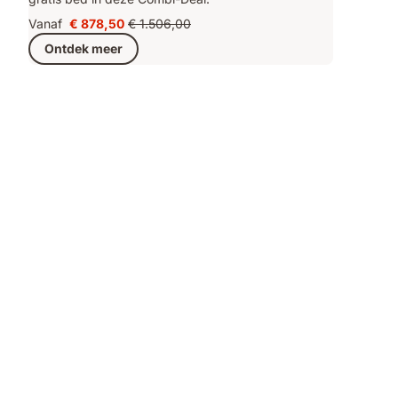
Vanaf
€ 878,50
€ 1.506,00
Prijs
Oorspronkelijke
Ontdek meer
€ 878,50
prijs
€ 1.506,00