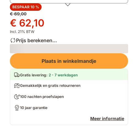
andere
BESPAAR 10 %
allergenen
Oorspronkelijke
€ 69,00
prijs
Prijs
€ 62,10
€ 69,00
€ 62,10
Incl. 21% BTW
Prijs berekenen...
Loading
Plaats in winkelmandje
Gratis levering
:
2 - 7 werkdagen
Gemakkelijk en gratis retourneren
100 nachten proefslapen
10 jaar garantie
Meer informatie