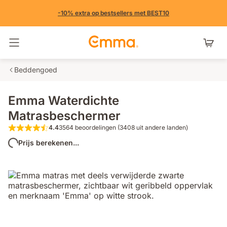
-10% extra op bestsellers met BEST10
Navigatie in- en uitschakelen
Beddengoed
Emma Waterdichte
Matrasbeschermer
4.4
3564 beoordelingen (3408 uit andere landen)
4.4 van de 5 sterren 3564 beoordeling
Prijs berekenen...