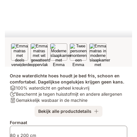
Onze waterdichte hoes houdt je bed fris, schoon en
comfortabel. Dagelijkse ongelukjes krijgen geen kans.
Materials:
100% waterdicht en geheel kreukvrij
100%
100
Beschermt je tegen huisstofmijt en andere allergenen
waterdicht
nachten
Volledig
Gemakkelijk wasbaar in de machine
en
proefslapen:
wasbaar:
Bekijk alle productdetails
geheel
Beschermt
Gemakkelijk
kreukvrij
je
wasbaar
Extra
Formaat
tegen
in
producten
huisstofmijt
de
80 x 200 cm
en
machine