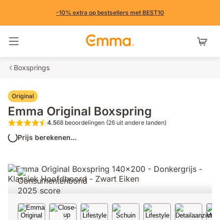
-10% extra op bestsellers met BEST10
Navigatie in- en uitschakelen
Boxsprings
Original
Emma Original Boxspring
4.5
68 beoordelingen (26 uit andere landen)
4.5 van de 5 sterren 68 beoordelingen (2
Prijs berekenen...