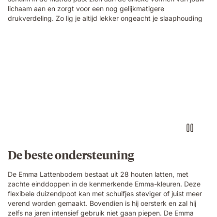
lichaam aan en zorgt voor een nog gelijkmatigere
drukverdeling. Zo lig je altijd lekker ongeacht je slaaphouding
Video
without
sound
showcasing
the
box-
spring
bed
details
and
textures.
De beste ondersteuning
De Emma Lattenbodem bestaat uit 28 houten latten, met
zachte einddoppen in de kenmerkende Emma-kleuren. Deze
flexibele duizendpoot kan met schuifjes steviger of juist meer
verend worden gemaakt. Bovendien is hij oersterk en zal hij
zelfs na jaren intensief gebruik niet gaan piepen. De Emma