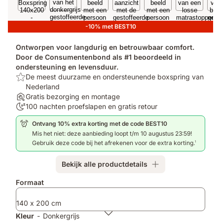
-10% met BEST10
Ontworpen voor langdurig en betrouwbaar comfort.
Door de Consumentenbond als #1 beoordeeld in
ondersteuning en levensduur.
Top:
De meest duurzame en ondersteunende boxspring van
De
Nederland
meest
Assembly:
Gratis bezorging en montage
duurzame
Gratis
100
100 nachten proefslapen en gratis retour
en
bezorging
nachten
Ontvang 10% extra korting met de code BEST10
ondersteunende
en
proefslapen:
Mis het niet: deze aanbieding loopt t/m 10 augustus 23:59!
boxspring
montage
100
Gebruik deze code bij het afrekenen voor de extra korting.
1
van
nachten
Nederland
proefslapen
Bekijk alle productdetails
en
gratis
Extra
Formaat
retour
producten
140 x 200 cm
Kleur
-
Donkergrijs