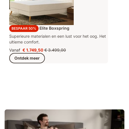
Emma Original Elite Boxspring
BESPAAR 50%
Superieure materialen en een lust voor het oog. Het
ultieme comfort.
Vanaf
€ 1.749,50
€ 3.499,00
Prijs
Oorspronkelijke
Ontdek meer
€ 1.749,50
prijs
€ 3.499,00