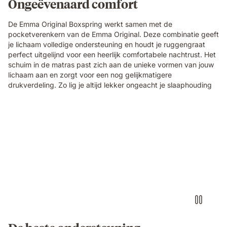
Ongeëvenaard comfort
De Emma Original Boxspring werkt samen met de
pocketverenkern van de Emma Original. Deze combinatie geeft
je lichaam volledige ondersteuning en houdt je ruggengraat
perfect uitgelijnd voor een heerlijk comfortabele nachtrust. Het
schuim in de matras past zich aan de unieke vormen van jouw
lichaam aan en zorgt voor een nog gelijkmatigere
drukverdeling. Zo lig je altijd lekker ongeacht je slaaphouding
Video
without
sound
showcasing
the
box-
spring
bed
details
and
textures.