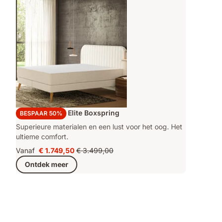
Emma Original Elite Boxspring
BESPAAR 50%
Superieure materialen en een lust voor het oog. Het
ultieme comfort.
Vanaf
€ 1.749,50
€ 3.499,00
Prijs
Oorspronkelijke
Ontdek meer
€ 1.749,50
prijs
€ 3.499,00