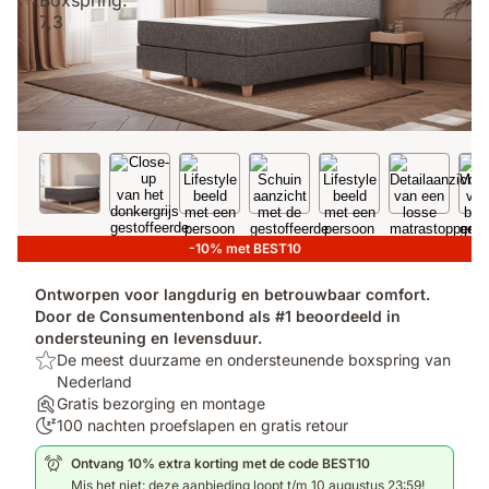
-10% met BEST10
Ontworpen voor langdurig en betrouwbaar comfort.
Door de Consumentenbond als #1 beoordeeld in
ondersteuning en levensduur.
Top:
De meest duurzame en ondersteunende boxspring van
De
Nederland
meest
Assembly:
Gratis bezorging en montage
duurzame
Gratis
100
100 nachten proefslapen en gratis retour
en
bezorging
nachten
Ontvang 10% extra korting met de code BEST10
ondersteunende
en
proefslapen:
Mis het niet: deze aanbieding loopt t/m 10 augustus 23:59!