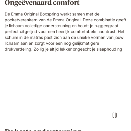
Ongeëvenaard comfort
De Emma Original Boxspring werkt samen met de
pocketverenkern van de Emma Original. Deze combinatie geeft
je lichaam volledige ondersteuning en houdt je ruggengraat
perfect uitgelijnd voor een heerlijk comfortabele nachtrust. Het
schuim in de matras past zich aan de unieke vormen van jouw
lichaam aan en zorgt voor een nog gelijkmatigere
drukverdeling. Zo lig je altijd lekker ongeacht je slaaphouding
Video
without
sound
showcasing
the
box-
spring
bed
details
and
textures.