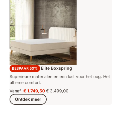
Emma Original Elite Boxspring
BESPAAR 50%
Superieure materialen en een lust voor het oog. Het
ultieme comfort.
Vanaf
€ 1.749,50
€ 3.499,00
Prijs
Oorspronkelijke
Ontdek meer
€ 1.749,50
prijs
€ 3.499,00