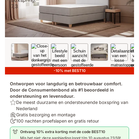
-10% met BEST10
Ontworpen voor langdurig en betrouwbaar comfort.
Door de Consumentenbond als #1 beoordeeld in
ondersteuning en levensduur.
Top:
De meest duurzame en ondersteunende boxspring van
De
Nederland
meest
Assembly:
Gratis bezorging en montage
duurzame
Gratis
100
100 nachten proefslapen en gratis retour
en
bezorging
nachten
Ontvang 10% extra korting met de code BEST10
ondersteunende
en
proefslapen:
Mis het niet: deze aanbieding loopt t/m 10 augustus 23:59!