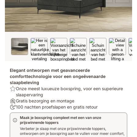
Elegant ontworpen met geavanceerde
comforttechnologie voor een ongeëvenaarde
slaapbeleving
Top:
Onze meest luxueuze boxspring, voor een superieure
Onze
slaapervaring
meest
Assembly:
Gratis bezorging en montage
luxueuze
Gratis
100
100 nachten proefslapen en gratis retour
boxspring,
bezorging
nachten
Maak je boxspring compleet met een van onze
voor
en
proefslapen:
prijswinnende toppers
een
montage
100
Verbeter je slaap met onze prijswinnende toppers,
superieure
nachten
ontworpen om je boxspring aan te vullen voor meer comfort,