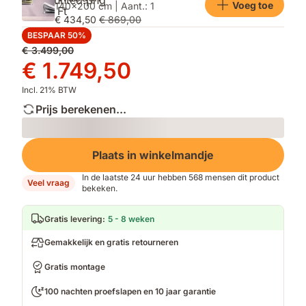
Voeg toe
140x200 cm | Aant.: 1
€ 434,50
€ 869,00
BESPAAR 50%
Oorspronkelijke
€ 3.499,00
prijs
Prijs
€ 1.749,50
€ 3.499,00
€ 1.749,50
Incl. 21% BTW
Prijs berekenen...
Loading
Plaats in winkelmandje
In de laatste 24 uur hebben 568 mensen dit product
Veel vraag
bekeken.
Gratis levering
:
5 - 8 weken
Gemakkelijk en gratis retourneren
Gratis montage
100 nachten proefslapen en 10 jaar garantie