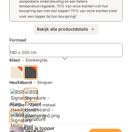
slaapervaring
proefslapen
aanpasbare ondersteuning en een betere
en
temperatuurregulatie. 70% van onze klanten vult hun
boxspring aan met een topper! 70% van onze klanten kiest
gratis
voor een topper bij hun boxspring!
1
retour
Bekijk alle productdetails
Extra
Formaat
producten
140 x 200 cm
Kleur
-
Donkergrijs
Hoofdbord
-
Strepen
Pootjes
-
Zwart metaal
Kies je topper