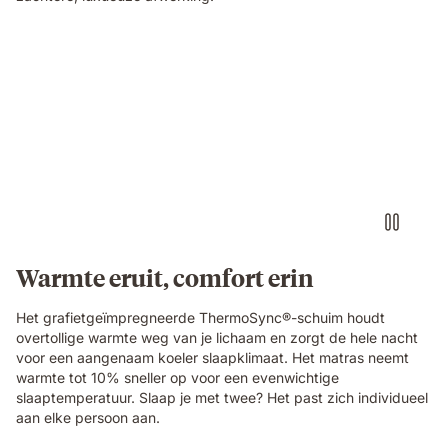
in
close-
up
Couple
detail.
sleeping
on
a
mattress
with
warm
and
cool
lighting
shown
Warmte eruit, comfort erin
on
each
Het grafietgeïmpregneerde ThermoSync®-schuim houdt
side.
overtollige warmte weg van je lichaam en zorgt de hele nacht
voor een aangenaam koeler slaapklimaat. Het matras neemt
warmte tot 10% sneller op voor een evenwichtige
slaaptemperatuur. Slaap je met twee? Het past zich individueel
aan elke persoon aan.