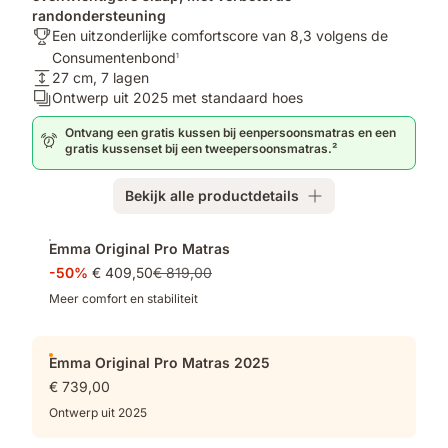
randondersteuning
Awards:
Een uitzonderlijke comfortscore van 8,3 volgens de
Een
Consumentenbond
1
uitzonderlijke
Matrashoogte:
27 cm, 7 lagen
comfortscore
27
Aantal
Ontwerp uit 2025 met standaard hoes
van
cm,
lagen:
Ontvang een gratis kussen bij eenpersoonsmatras en een
8,3
7
Ontwerp
gratis kussenset bij een tweepersoonsmatras.²
volgens
lagen
uit
de
2025
Consumentenbond¹
Bekijk alle productdetails
met
standaard
Extra
hoes
Emma Original Pro Matras
producten
-50%
€ 409,50
€ 819,00
Meer comfort en stabiliteit
Emma Original Pro Matras 2025
€ 739,00
Ontwerp uit 2025