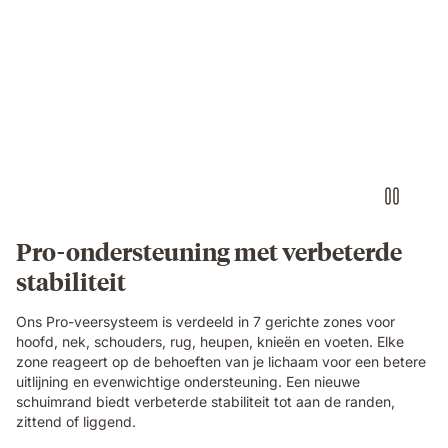
Video
of
a
woman
sleeping
on
her
side
on
an
Emma
Pro-ondersteuning met verbeterde
Original
stabiliteit
Pro
mattress
with
Ons Pro-veersysteem is verdeeld in 7 gerichte zones voor
a
hoofd, nek, schouders, rug, heupen, knieën en voeten. Elke
layers
zone reageert op de behoeften van je lichaam voor een betere
view
uitlijning en evenwichtige ondersteuning. Een nieuwe
showing
schuimrand biedt verbeterde stabiliteit tot aan de randen,
foam
zittend of liggend.
and