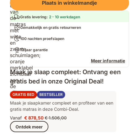
Plaats in winkelmandje
Gratis levering
:
2 - 10 werkdagen
Gemakkelijk en gratis retourneren
100 nachten proefslapen
10 jaar garantie
Meer informatie
Maak je slaap compleet: Ontvang een
gratis bed in onze Original Deal!
Emma Original Deal
GRATIS BED
BESTSELLER
Maak je slaapkamer compleet en profiteer van een
gratis matras in deze Combi-Deal.
Vanaf
€ 878,50
€ 1.506,00
Prijs
Oorspronkelijke
Ontdek meer
€ 878,50
prijs
€ 1.506,00