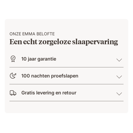
spring
construction
beneath
her.
ONZE EMMA BELOFTE
Een echt zorgeloze slaapervaring
10 jaar garantie
100 nachten proefslapen
Gratis levering en retour