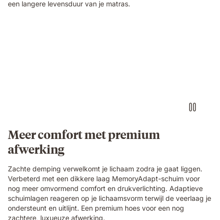
een langere levensduur van je matras.
Video
of
a
hand
touching
the
edge
of
an
Emma
Original
Meer comfort met premium
Pro
afwerking
mattress,
showing
the
Zachte demping verwelkomt je lichaam zodra je gaat liggen.
textured
Verbeterd met een dikkere laag MemoryAdapt-schuim voor
cover
nog meer omvormend comfort en drukverlichting. Adaptieve
and
schuimlagen reageren op je lichaamsvorm terwijl de veerlaag je
gold
ondersteunt en uitlijnt. Een premium hoes voor een nog
trim
zachtere, luxueuze afwerking.