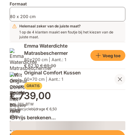
Formaat
80 x 200 cm
Helemaal zeker van de juiste maat?
1 op de 4 klanten maakt een foutje bij het kiezen van de
juiste maat.
Emma Waterdichte
Matrasbeschermer
Voeg toe
80x200 cm | Aant.: 1
€ 62,10
€ 69,00
Original Comfort Kussen
60x70 cm | Aant.: 1
GRATIS
€ 739,00
Incl. 21% BTW
Incl. Recyclebijdrage € 6,50
Prijs berekenen...
Loading