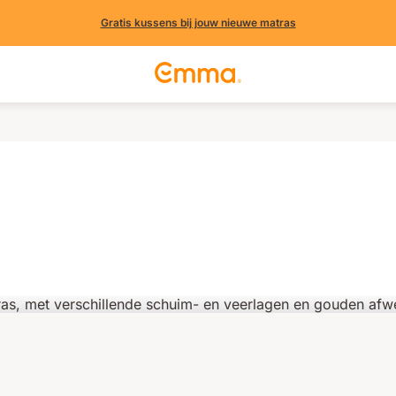
Gratis kussens bij jouw nieuwe matras
n (2202 uit andere landen)