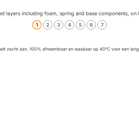
1
2
3
4
5
6
7
elt zacht aan. 100% afneembaar en wasbaar op 40°C voor een lange