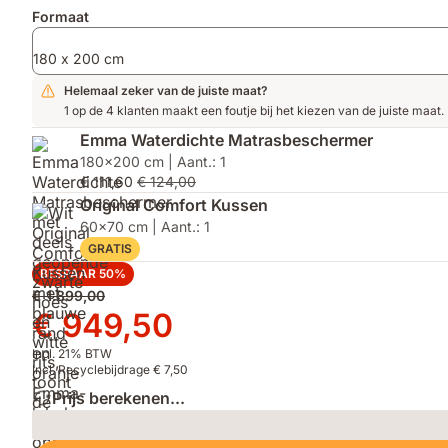
Formaat
180 x 200 cm
Helemaal zeker van de juiste maat?
1 op de 4 klanten maakt een foutje bij het kiezen van de juiste maat.
Emma Waterdichte Matrasbeschermer
180x200 cm | Aant.: 1
€ 111,60
€ 124,00
Original Comfort Kussen
60x70 cm | Aant.: 1
GRATIS
BESPAAR 50%
Oorspronkelijke
€ 1.899,00
prijs
Prijs
€ 949,50
€ 1.899,00
€ 949,50
Incl. 21% BTW
Incl. Recyclebijdrage € 7,50
Prijs berekenen...