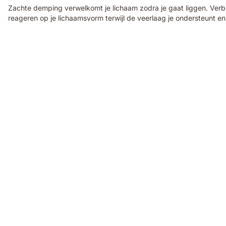
Zachte demping verwelkomt je lichaam zodra je gaat liggen. Ve
reageren op je lichaamsvorm terwijl de veerlaag je ondersteunt en
Couple
sleeping
on
a
mattress
with
warm
and
cool
lighting
shown
on
each
side.