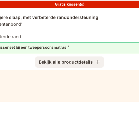
Gratis kussen(s)
ere slaap, met verbeterde randondersteuning
mentenbond
1
terde rand
ussenset bij een tweepersoonsmatras.²
Bekijk alle productdetails