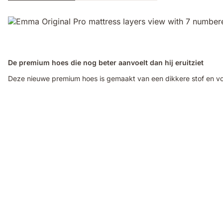
De premium hoes die nog beter aanvoelt dan hij eruitziet
Deze nieuwe premium hoes is gemaakt van een dikkere stof en vo
Video
of
a
hand
touching
the
edge
of
an
Emma
Original
Pro