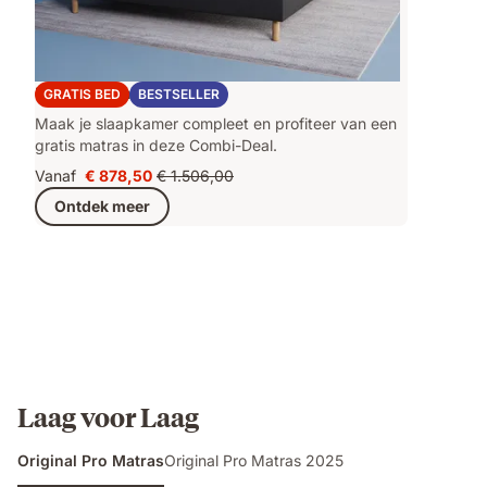
Emma Original Deal
GRATIS BED
BESTSELLER
Maak je slaapkamer compleet en profiteer van een
gratis matras in deze Combi-Deal.
Vanaf
€ 878,50
€ 1.506,00
Prijs
Oorspronkelijke
Ontdek meer
€ 878,50
prijs
€ 1.506,00
Laag voor Laag
Original Pro Matras
Original Pro Matras 2025