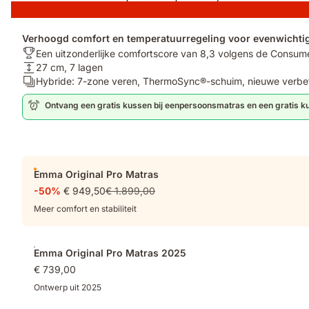
Verhoogd comfort en temperatuurregeling voor evenwichtig
Awards:
Een uitzonderlijke comfortscore van 8,3 volgens de Consu
Een
Matrashoogte:
27 cm, 7 lagen
uitzonderlijke
27
Aantal
Hybride: 7-zone veren, ThermoSync®-schuim, nieuwe verbe
comfortscore
cm,
lagen:
Ontvang een gratis kussen bij eenpersoonsmatras en een gratis k
van
7
Hybride:
8,3
lagen
7-
volgens
zone
de
veren,
Consumentenbond¹
Extra
ThermoSync®-
Emma Original Pro Matras
schuim,
producten
nieuwe
-50%
€ 949,50
€ 1.899,00
verbeterde
Meer comfort en stabiliteit
rand
Emma Original Pro Matras 2025
€ 739,00
Ontwerp uit 2025