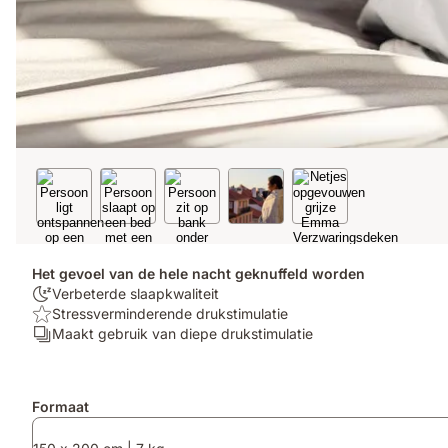
Het gevoel van de hele nacht geknuffeld worden
100
Verbeterde slaapkwaliteit
nachten
Top:
Stressverminderende drukstimulatie
proefslapen:
Stressverminderende
Aantal
Maakt gebruik van diepe drukstimulatie
Verbeterde
drukstimulatie
lagen:
slaapkwaliteit
Maakt
gebruik
Extra
Formaat
van
producten
diepe