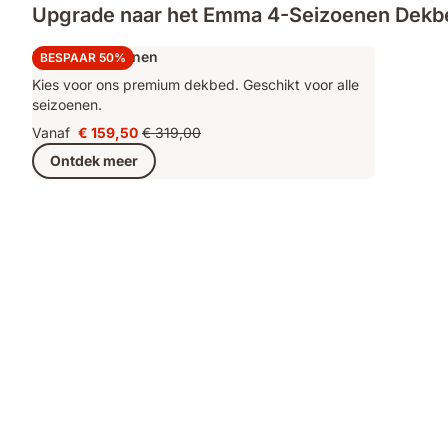
Upgrade naar het Emma 4-Seizoenen Dekbe
Emma 4-Seizonen
BESPAAR 50%
Kies voor ons premium dekbed. Geschikt voor alle
seizoenen.
Vanaf
€ 159,50
€ 319,00
Prijs
Oorspronkelijke
Ontdek meer
€ 159,50
prijs
€ 319,00