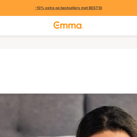
-10% extra op bestsellers met BEST10
 (625 uit andere landen)