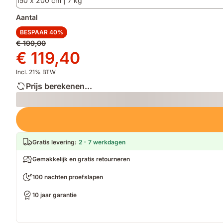
150 x 200 cm | 7 kg
drukstimulatie
Aantal
BESPAAR 40%
Oorspronkelijke
€ 199,00
prijs
Prijs
€ 119,40
€ 199,00
€ 119,40
Incl. 21% BTW
Prijs berekenen...
Loading
Gratis levering
:
2 - 7 werkdagen
Gemakkelijk en gratis retourneren
100 nachten proefslapen
10 jaar garantie