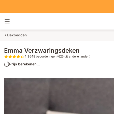
Navigatie in- en uitschakelen
Dekbedden
Emma Verzwaringsdeken
4.3
648 beoordelingen (625 uit andere landen)
4.3 van de 5 sterren 648 beoordelingen
Prijs berekenen...