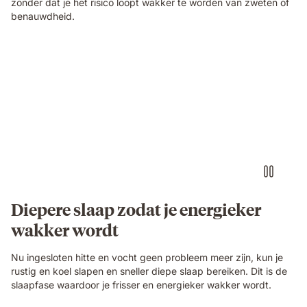
zonder dat je het risico loopt wakker te worden van zweten of
benauwdheid.
dd
topper
video
2
Diepere slaap zodat je energieker
wakker wordt
Nu ingesloten hitte en vocht geen probleem meer zijn, kun je
rustig en koel slapen en sneller diepe slaap bereiken. Dit is de
slaapfase waardoor je frisser en energieker wakker wordt.