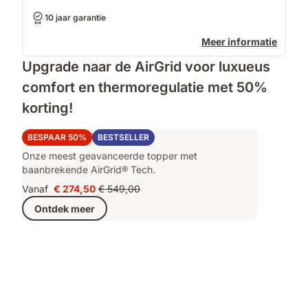
10 jaar garantie
Meer informatie
Upgrade naar de AirGrid voor luxueus
comfort en thermoregulatie met 50%
korting!
Emma AirGrid® Topper
BESPAAR 50%
BESTSELLER
Onze meest geavanceerde topper met
baanbrekende AirGrid® Tech.
Vanaf
€ 274,50
€ 549,00
Prijs
Oorspronkelijke
Ontdek meer
€ 274,50
prijs
€ 549,00