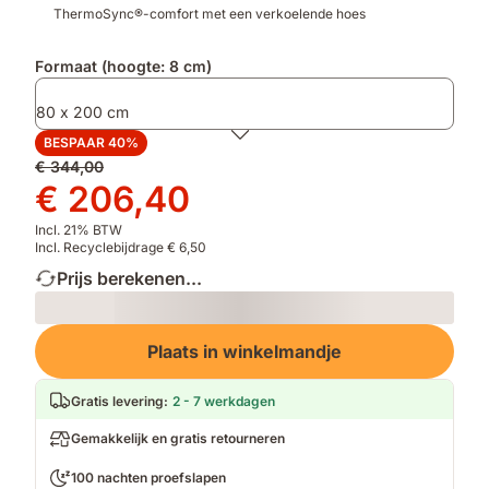
ThermoSync®-comfort met een verkoelende hoes
Formaat (hoogte: 8 cm)
80 x 200 cm
BESPAAR 40%
Oorspronkelijke
€ 344,00
prijs
Prijs
€ 206,40
€ 344,00
€ 206,40
Incl. 21% BTW
Incl. Recyclebijdrage € 6,50
Prijs berekenen...
Loading
Plaats in winkelmandje
Gratis levering
:
2 - 7 werkdagen
Gemakkelijk en gratis retourneren
100 nachten proefslapen