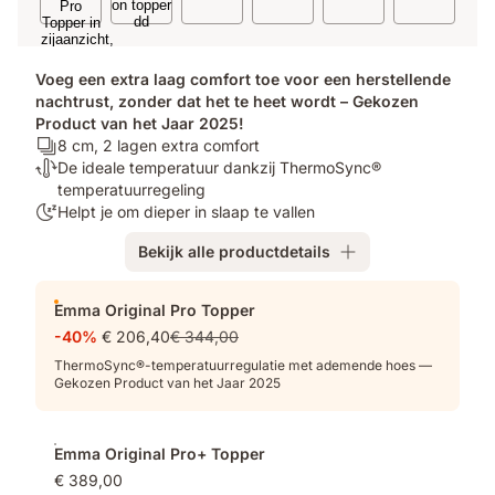
Voeg een extra laag comfort toe voor een herstellende
nachtrust, zonder dat het te heet wordt – Gekozen
Product van het Jaar 2025!
Aantal
8 cm, 2 lagen extra comfort
lagen:
Temperatuurregulerend:
De ideale temperatuur dankzij ThermoSync®
8
De
temperatuurregeling
cm,
ideale
100
Helpt je om dieper in slaap te vallen
2
temperatuur
nachten
Bekijk alle productdetails
lagen
dankzij
proefslapen:
extra
ThermoSync®
Helpt
Extra
comfort
temperatuurregeling
je
Emma Original Pro Topper
producten
om
-40%
€ 206,40
€ 344,00
dieper
in
ThermoSync®-temperatuurregulatie met ademende hoes —
Gekozen Product van het Jaar 2025
slaap
te
vallen
Emma Original Pro+ Topper
€ 389,00